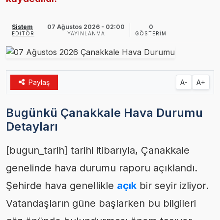
Sistem
07 Ağustos 2026 - 02:00
0
EDITÖR
YAYINLANMA
GÖSTERIM
Paylaş
A-
A+
Bugünkü Çanakkale Hava Durumu
Detayları
[bugun_tarih] tarihi itibarıyla, Çanakkale
genelinde hava durumu raporu açıklandı.
Şehirde hava genellikle
açık
bir seyir izliyor.
Vatandaşların güne başlarken bu bilgileri