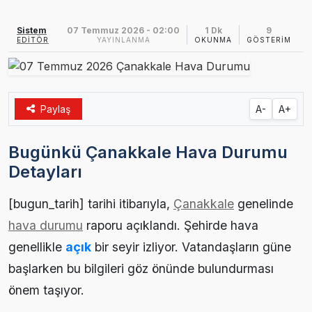
Ezine MEM Öğrencileri Otomotiv Sektörünü Yerinde İnceledi
14:29 |
Sistem
07 Temmuz 2026 - 02:00
1 Dk
9
EDITÖR
YAYINLANMA
OKUNMA
GÖSTERIM
Ezine’de Arıcılık Eğitimi İçin Kayıtlar Açıldı
10:45 |
Kaymakam Kaptanoğlu’ndan Kıbrıs Gazisi Recep Kıral’a iftar ziyareti
16:48 |
Paylaş
A-
A+
Bugünkü Çanakkale Hava Durumu
Detayları
[bugun_tarih] tarihi itibarıyla,
Çanakkale
genelinde
hava durumu
raporu açıklandı. Şehirde hava
genellikle
açık
bir seyir izliyor. Vatandaşların güne
başlarken bu bilgileri göz önünde bulundurması
önem taşıyor.