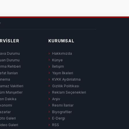
v
RVISLER
KURUMSAL
ava Durumu
Hakkımızda
uan Durumu
Künye
irma Rehberi
İletişim
efat İlanları
Yayın İlkeleri
inema
KVKK Aydınlatma
amaz Vakitleri
Gizlilik Politikası
üm Manşetler
Reklam Seçenekleri
on Dakika
Arşiv
konomi
Resmi İlanlar
azarlar
Biyografiler
oto Galeri
E-Dergi
ideo Galeri
RSS