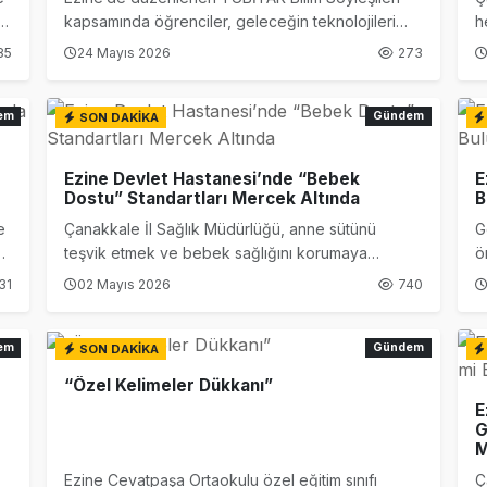
Farkındalığı İçin Anlamlı Buluşma
kapsamında öğrenciler, geleceğin teknolojileri
h
arasında gösterilen lazer sistemleri hakkında
E
85
24 Mayıs 2026
273
 Haftası Mesajı: Erken Tanı Hayat Kurtarır
önemli bilgiler edinme fırsatı buldu.
“
h
ncileri Otomotiv Sektörünü Yerinde İnceledi
o
em
Gündem
SON DAKİKA
k Eğitimi İçin Kayıtlar Açıldı
Ezine Devlet Hastanesi’nde “Bebek
E
Dostu” Standartları Mercek Altında
B
noğlu’ndan Kıbrıs Gazisi Recep Kıral’a iftar ziyareti
e
Çanakkale İl Sağlık Müdürlüğü, anne sütünü
G
a
teşvik etmek ve bebek sağlığını korumaya
ö
a
yönelik çalışmalarını sürdürüyor. Bu kapsamda
a
31
02 Mayıs 2026
740
Ezine Devlet Hastanesi, “Bebek Dostu Hastane”
kriterleri doğrultusunda denetime tabi tutuldu.
em
Gündem
SON DAKİKA
“Özel Kelimeler Dükkanı”
E
G
M
Ezine Cevatpaşa Ortaokulu özel eğitim sınıfı
Ç