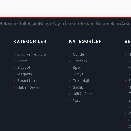
Hakkımızda
İletişim
Künye
Yayın İlkeleri
Reklam Seçenekleri
Arşi
KATEGORILER
KATEGORILER
SE
Bilim ve Teknoloji
Gündem
H
Eğitim
Ekonomi
P
Siyaset
Spor
F
Magazin
Dünya
V
Resmi İlanlar
Teknoloji
S
Haber Reklam
Sağlık
N
Kültür-Sanat
T
Yerel
S
E
Y
F
V