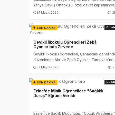
Ezine’de Otizm 
15:16 |
Yahya Çavuş Ortaokulu, özel davet kapsamında
Ankara’da düzenlenen teknik ve kültürel
24 Mayıs 2026
2
Ezine’de Kanser
15:14 |
programa katılarak önemli kurum ziyaretleri
gerçekleştirdi.
Ezine MEM Öğre
14:29 |
Günd
SON DAKİKA
Ezine’de Arıcılı
10:45 |
Geyikli İlkokulu Öğrencileri Zekâ
Oyunlarında Zirvede
Kaymakam Kapta
16:48 |
Geyikli İlkokulu öğrencileri, Çanakkale genelind
düzenlenen Akıl ve Zekâ Oyunları Turnuvası’nd
elde ettikleri derecelerle büyük bir başarıya imz
02 Mayıs 2026
7
attı.
Günd
SON DAKİKA
Ezine’de Minik Öğrencilere "Sağlıklı
Duruş" Eğitimi Verildi
Ezine İlçe Sağlık Müdürlüğü, "Çocuk Akademisi"