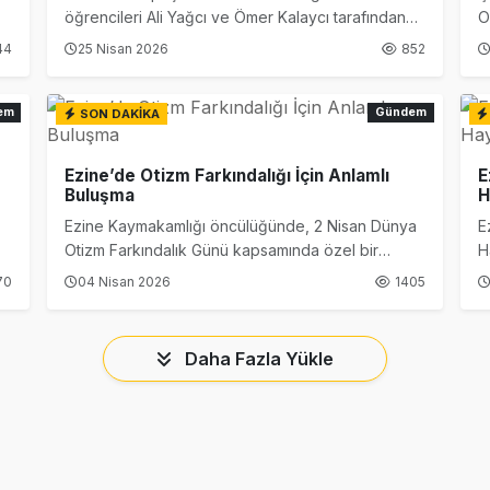
öğrencileri Ali Yağcı ve Ömer Kalaycı tarafından
O
“Özel Kelimeler Dükkanı” isimli kitap kaleme alındı.
Y
44
25 Nisan 2026
852
d
em
Gündem
SON DAKİKA
Ezine’de Otizm Farkındalığı İçin Anlamlı
E
Buluşma
H
Ezine Kaymakamlığı öncülüğünde, 2 Nisan Dünya
E
Otizm Farkındalık Günü kapsamında özel bir
H
etkinlik düzenlendi.
ç
70
04 Nisan 2026
1405
Daha Fazla Yükle