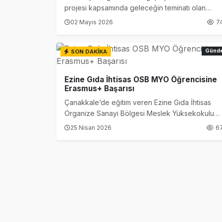
projesi kapsamında geleceğin teminatı olan
minikleri sağlıklı yaşam alışkanlıklarıyla
02 Mayıs 2026
7
buluşturmaya devam ediyor. Pınarbaşı Anaokulu
ve İlkokulu’nda düzenlenen eğitimde, çocuklara
doğru duruş (postür) ve hareketli yaşamın
Günd
SON DAKİKA
şifreleri anlatıldı.
Ezine Gıda İhtisas OSB MYO Öğrencisine
Erasmus+ Başarısı
Çanakkale’de eğitim veren Ezine Gıda İhtisas
Organize Sanayi Bölgesi Meslek Yüksekokulu
öğrencilerinden önemli bir başarı haberi geldi.
25 Nisan 2026
6