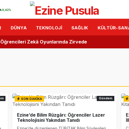
ler Ankara gezisinde
▲
0,42%
Rüzgârı: Öğrenciler Lazer Teknolojisini Yakından Tanıdı
R
DÜNYA
TEKNOLOJI
SAĞLIK
KÜLTÜR-SAN
Kalemlerden Büyük Başarı: İlk Kitaplarını Okurlarıyla Bul
u Öğrencileri Zekâ Oyunlarında Zirvede
astanesi’nde “Bebek Dostu” Standartları Mercek Altınd
i Arasında Hıdırellez Buluşması: Müzisyenlerden Anlamlı
ğrencilere "Sağlıklı Duruş" Eğitimi Verildi
r Dükkanı”
em
Gündem
SON DAKİKA
isas OSB MYO’da “Çok Gezen mi Bilir, Çok Okuyan mı Bili
Ezine’de Bilim Rüzgârı: Öğrenciler Lazer
E
isas OSB MYO Öğrencisine Erasmus+ Başarısı
Teknolojisini Yakından Tanıdı
İ
e
Ezine’de düzenlenen TÜBİTAK Bilim Söyleşileri
Ç