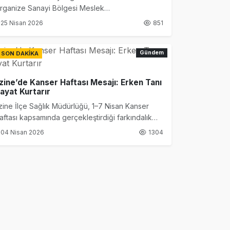
rganize Sanayi Bölgesi Meslek
üksekokulu’nda öğrencilerin aktif katılımıyla
25 Nisan 2026
851
ikkat çeken bir etkinlik düzenlendi.
Gündem
SON DAKİKA
zine’de Kanser Haftası Mesajı: Erken Tanı
ayat Kurtarır
zine İlçe Sağlık Müdürlüğü, 1–7 Nisan Kanser
aftası kapsamında gerçekleştirdiği farkındalık
alışmalarıyla erken teşhisin önemine dikkat çekti.
04 Nisan 2026
1304