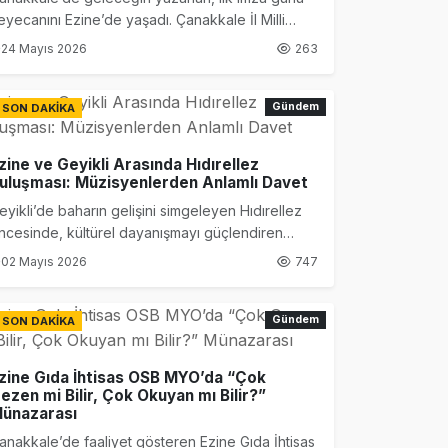
eyecanını Ezine’de yaşadı. Çanakkale İl Milli
ğitim Müdürlüğü tarafından hayata geçirilen
24 Mayıs 2026
263
Çocuk Yazarlar” projesi kapsamında öğrencilerin
azırladığı eserler, düzenlenen özel etkinlikle
kuyucularla buluştu.
Gündem
SON DAKİKA
zine ve Geyikli Arasında Hıdırellez
uluşması: Müzisyenlerden Anlamlı Davet
eyikli’de baharın gelişini simgeleyen Hıdırellez
ncesinde, kültürel dayanışmayı güçlendiren
nlamlı bir ziyaret gerçekleşti.
02 Mayıs 2026
747
Gündem
SON DAKİKA
zine Gıda İhtisas OSB MYO’da “Çok
ezen mi Bilir, Çok Okuyan mı Bilir?”
ünazarası
anakkale’de faaliyet gösteren Ezine Gıda İhtisas