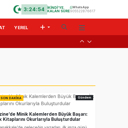
İKİNDİ'YE
WhatsApp
3:24:54
KALAN SÜRE
905522876617
AT
YEREL
uşturdular
a
 Davet
Gündem
SON DAKİKA
r?” Münazarası
zine’de Minik Kalemlerden Büyük Başarı:
lk Kitaplarını Okurlarıyla Buluşturdular
anakkale’de geleceğin yazarları, ilk imza günü