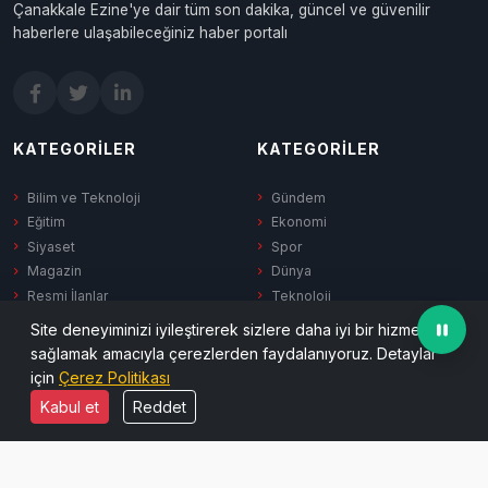
Çanakkale Ezine'ye dair tüm son dakika, güncel ve güvenilir
haberlere ulaşabileceğiniz haber portalı
KATEGORILER
KATEGORILER
Bilim ve Teknoloji
Gündem
Eğitim
Ekonomi
Siyaset
Spor
Magazin
Dünya
Resmi İlanlar
Teknoloji
Haber Reklam
Sağlık
Site deneyiminizi iyileştirerek sizlere daha iyi bir hizmet
Kültür-Sanat
sağlamak amacıyla çerezlerden faydalanıyoruz. Detaylar
Yerel
için
Çerez Politikası
Kabul et
Reddet
SERVISLER
KURUMSAL
Hava Durumu
Hakkımızda