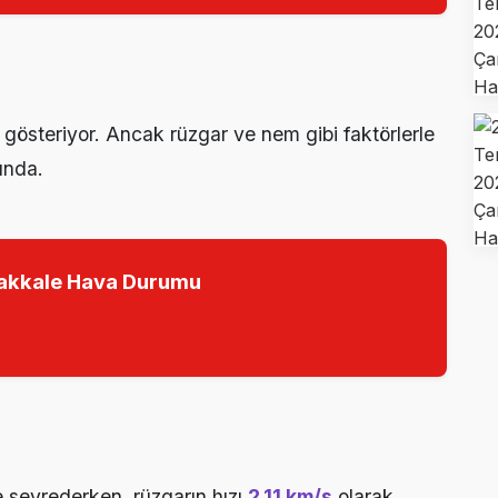
i gösteriyor. Ancak rüzgar ve nem gibi faktörlerle
ında.
akkale Hava Durumu
 seyrederken, rüzgarın hızı
2.11 km/s
olarak