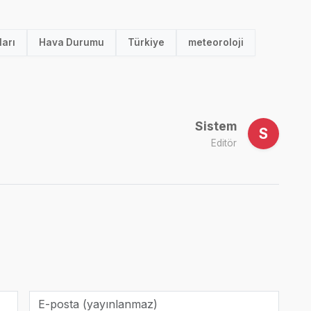
arı
Hava Durumu
Türkiye
meteoroloji
Sistem
S
Editör