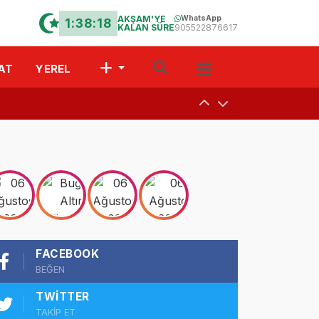
AKŞAM'YE
WhatsApp
1:38:17
KALAN SÜRE
905522876617
AT
YEREL
uşturdular
a
 Davet
FACEBOOK
r?” Münazarası
BEĞEN
TWITTER
TAKİP ET