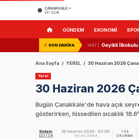
Ezineli öğrenci
10:50 |
ÇANAKKALE
24°
AÇIK
Ezine’de Bilim 
10:48 |
GÜNDEM
EKONOMI
SPO
Ezine’de Minik 
10:46 |
Geyikli İlkokul
SON DAKİKA
14:57 |
Ezine Devlet H
13:26 |
Ana Sayfa
YEREL
30 Haziran 2026 Çan
Ezine ve Geyikl
11:24 |
Yerel
30 Haziran 2026 Ç
Ezine’de Minik Ö
11:02 |
“Özel Kelimele
13:09 |
Bugün Çanakkale'de hava açık seyr
gösterirken, hissedilen sıcaklık 18.
Ezine Gıda İht
13:07 |
Ezine Gıda İht
13:02 |
Sistem
30 Haziran 2026 - 02:00
1 Dk
EDITÖR
YAYINLANMA
OKUNMA