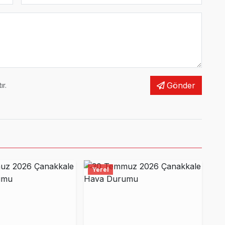
Gönder
r.
Yerel