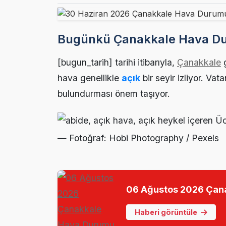
Ezine’de Otizm 
15:16 |
Ezine’de Kanser
15:14 |
Bugünkü Çanakkale Hava Du
Ezine MEM Öğre
14:29 |
[bugun_tarih] tarihi itibarıyla,
Çanakkale
g
Ezine’de Arıcılı
10:45 |
hava genellikle
açık
bir seyir izliyor. Va
bulundurması önem taşıyor.
Kaymakam Kapta
16:48 |
— Fotoğraf: Hobi Photography / Pexels
06 Ağustos 2026 Çan
Haberi görüntüle