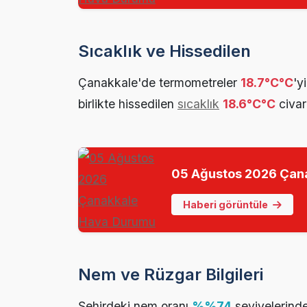
Sıcaklık ve Hissedilen
Çanakkale'de termometreler
18.7°C°C
'y
birlikte hissedilen
sıcaklık
18.6°C°C
civar
05 Ağustos 2026 Çan
Haberi görüntüle
Nem ve Rüzgar Bilgileri
Şehirdeki nem oranı
%%74
seviyelerinde