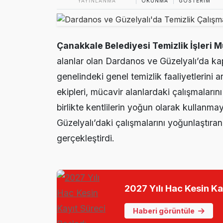
YAYINLANMA
OKUNMA
GÖSTERIM
Ezine’de Otizm 
15:16 |
Ezine’de Kanser
15:14 |
Çanakkale Belediyesi Temizlik İşleri 
Ezine MEM Öğre
14:29 |
alanlar olan Dardanos ve Güzelyalı’da kap
Ezine’de Arıcılı
10:45 |
genelindeki genel temizlik faaliyetlerini 
ekipleri, mücavir alanlardaki çalışmaları
Kaymakam Kapta
16:48 |
birlikte kentlilerin yoğun olarak kullanm
Güzelyalı’daki çalışmalarını yoğunlaştıran
gerçekleştirdi.
2027 Yılı Hac Kesin Ka
Haberi görüntüle