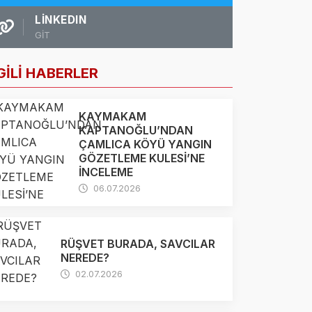
LINKEDIN
GİT
GİLİ HABERLER
KAYMAKAM
KAPTANOĞLU’NDAN
ÇAMLICA KÖYÜ YANGIN
GÖZETLEME KULESİ’NE
İNCELEME
06.07.2026
RÜŞVET BURADA, SAVCILAR
NEREDE?
02.07.2026