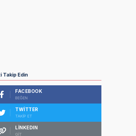
zi Takip Edin
FACEBOOK
BEĞEN
TWITTER
TAKİP ET
LINKEDIN
GİT