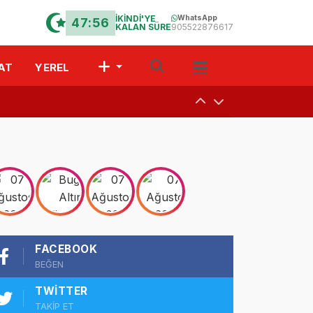
İKİNDİ'YE
WhatsApp
47:55
KALAN SÜRE
905522876617
AT
YEREL
uşturdular
a
 Davet
FACEBOOK
r?” Münazarası
BEĞEN
TWITTER
TAKİP ET