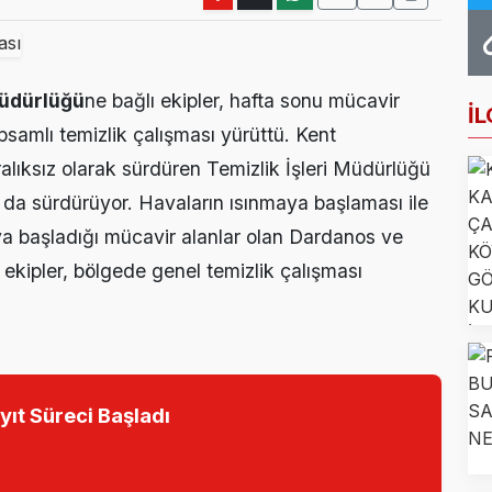
Farkındalığı İçin Anlamlı Buluşma
 Haftası Mesajı: Erken Tanı Hayat Kurtarır
Müdürlüğü
ne bağlı ekipler, hafta sonu mücavir
ncileri Otomotiv Sektörünü Yerinde İnceledi
İL
samlı temizlik çalışması yürüttü. Kent
k Eğitimi İçin Kayıtlar Açıldı
aralıksız olarak sürdüren Temizlik İşleri Müdürlüğü
nı da sürdürüyor. Havaların ısınmaya başlaması ile
noğlu’ndan Kıbrıs Gazisi Recep Kıral’a iftar ziyareti
aya başladığı mücavir alanlar olan Dardanos ve
 ekipler, bölgede genel temizlik çalışması
yıt Süreci Başladı