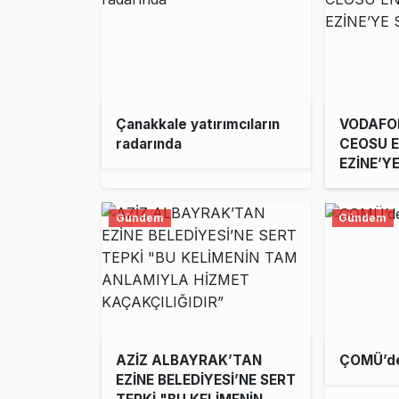
Çanakkale yatırımcıların
VODAFO
radarında
CEOSU E
EZİNE’Y
ZİYARET
Gündem
Gündem
AZİZ ALBAYRAK’TAN
ÇOMÜ’de
EZİNE BELEDİYESİ’NE SERT