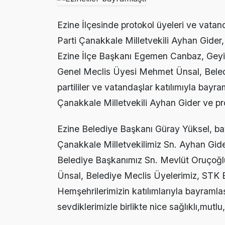
Ezine’de Otizm 
15:16 |
Ezine İlçesinde protokol üyeleri ve vata
Ezine’de Kanser
15:14 |
Parti Çanakkale Milletvekili Ayhan Gider
Ezine MEM Öğre
14:29 |
Ezine İlçe Başkanı Egemen Canbaz, Geyik
Genel Meclis Üyesi Mehmet Ünsal, Beledi
Ezine’de Arıcılı
10:45 |
partililer ve vatandaşlar katılımıyla bayr
Kaymakam Kapta
16:48 |
Çanakkale Milletvekili Ayhan Gider ve pro
Ezine Belediye Başkanı Güray Yüksel, ba
Çanakkale Milletvekilimiz Sn. Ayhan Gid
Belediye Başkanımız Sn. Mevlüt Oruçoğl
Ünsal, Belediye Meclis Üyelerimiz, STK B
Hemşehrilerimizin katılımlarıyla bayraml
sevdiklerimizle birlikte nice sağlıklı,mut