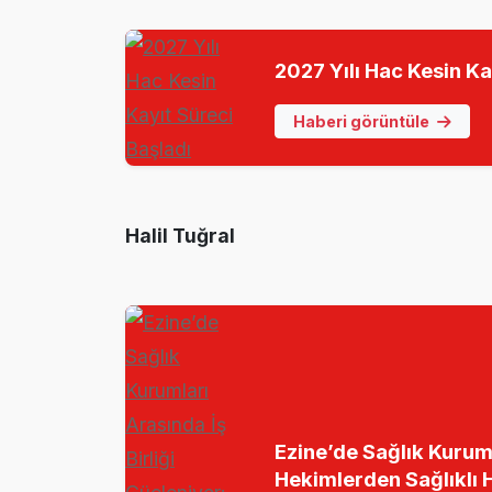
2027 Yılı Hac Kesin Ka
Haberi görüntüle
Halil Tuğral
Ezine’de Sağlık Kuruml
Hekimlerden Sağlıklı 