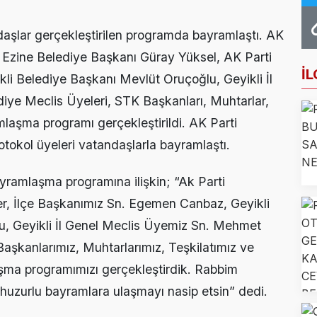
Farkındalığı İçin Anlamlı Buluşma
ndaşlar gerçekleştirilen programda bayramlaştı. AK
 Haftası Mesajı: Erken Tanı Hayat Kurtarır
, Ezine Belediye Başkanı Güray Yüksel, AK Parti
ncileri Otomotiv Sektörünü Yerinde İnceledi
İL
li Belediye Başkanı Mevlüt Oruçoğlu, Geyikli İl
ye Meclis Üyeleri, STK Başkanları, Muhtarlar,
k Eğitimi İçin Kayıtlar Açıldı
amlaşma programı gerçekleştirildi. AK Parti
noğlu’ndan Kıbrıs Gazisi Recep Kıral’a iftar ziyareti
tokol üyeleri vatandaşlarla bayramlaştı.
yramlaşma programına ilişkin; “Ak Parti
er, İlçe Başkanımız Sn. Egemen Canbaz, Geyikli
u, Geyikli İl Genel Meclis Üyemiz Sn. Mehmet
aşkanlarımız, Muhtarlarımız, Teşkilatımız ve
aşma programımızı gerçekleştirdik. Rabbim
lu,huzurlu bayramlara ulaşmayı nasip etsin” dedi.