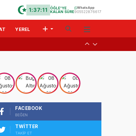
ÖĞLE'YE
WhatsApp
1:37:10
KALAN SÜRE
905522876617
AT
YEREL
uşturdular
a
 Davet
FACEBOOK
r?” Münazarası
BEĞEN
TWITTER
TAKİP ET