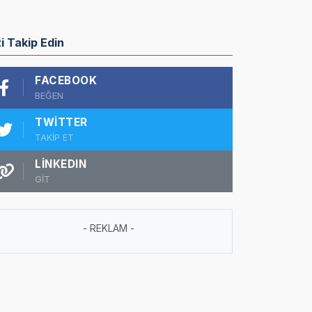
zi Takip Edin
FACEBOOK
BEĞEN
TWITTER
TAKİP ET
LINKEDIN
GİT
- REKLAM -