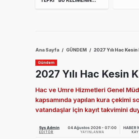
TEPKİ "BU KELİMENİN
TAM ANLAMIYLA HİZMET
KAÇAKÇILIĞIDIR”
Ana Sayfa
GÜNDEM
2027 Yılı Hac Kesin 
Gündem
2027 Yılı Hac Kesin K
Hac ve Umre Hizmetleri Genel Müdü
kapsamında yapılan kura çekimi s
vatandaşlar için kayıt takvimini du
Sys Admin
04 Ağustos 2026 - 07:00
HABER 
EDITÖR
YAYINLANMA
KAY