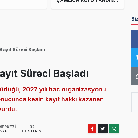
ÇAMLICA KÖYÜ YANGIN
GÖZETLEME KULESİ’NE
İNCELEME
Bi
Kayıt Süreci Başladı
ayıt Süreci Başladı
rlüğü, 2027 yılı hac organizasyonu
onucunda kesin kayıt hakkı kazanan
yurdu.
MERKEZİ
32
NAK
GÖSTERIM