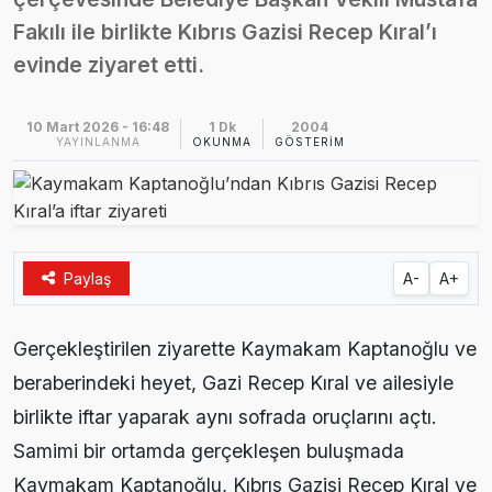
Ezine MEM Öğrencileri Otomotiv Sektörünü Yerinde İnceledi
Fakılı ile birlikte Kıbrıs Gazisi Recep Kıral’ı
14:29 |
evinde ziyaret etti.
Ezine’de Arıcılık Eğitimi İçin Kayıtlar Açıldı
10:45 |
Kaymakam Kaptanoğlu’ndan Kıbrıs Gazisi Recep Kıral’a iftar ziyareti
10 Mart 2026 - 16:48
1 Dk
2004
16:48 |
YAYINLANMA
OKUNMA
GÖSTERIM
Paylaş
A-
A+
Gerçekleştirilen ziyarette Kaymakam Kaptanoğlu ve
beraberindeki heyet, Gazi Recep Kıral ve ailesiyle
birlikte iftar yaparak aynı sofrada oruçlarını açtı.
Samimi bir ortamda gerçekleşen buluşmada
Kaymakam Kaptanoğlu, Kıbrıs Gazisi Recep Kıral ve