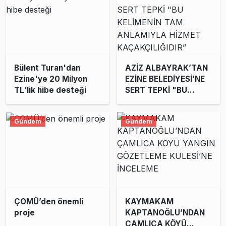
Bülent Turan'dan
AZİZ ALBAYRAK’TAN
Ezine'ye 20 Milyon
EZİNE BELEDİYESİ’NE
TL'lik hibe desteği
SERT TEPKİ "BU
KELİMENİN TAM
ANLAMIYLA HİZMET
Gündem
Gündem
KAÇAKÇILIĞIDIR”
ÇOMÜ’den önemli
KAYMAKAM
proje
KAPTANOĞLU’NDAN
ÇAMLICA KÖYÜ