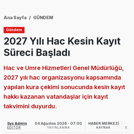
Ana Sayfa
GÜNDEM
Gündem
2027 Yılı Hac Kesin Kayıt
Süreci Başladı
Hac ve Umre Hizmetleri Genel Müdürlüğü,
2027 yılı hac organizasyonu kapsamında
yapılan kura çekimi sonucunda kesin kayıt
hakkı kazanan vatandaşlar için kayıt
takvimini duyurdu.
Sys Admin
04 Ağustos 2026 - 07:00
HABER MERKEZİ
EDITÖR
YAYINLANMA
KAYNAK
GÖS