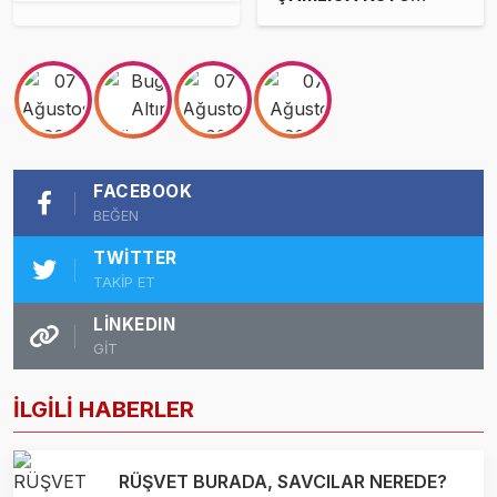
YANGIN GÖZETLEME
KULESİ’NE İNCELEME
FACEBOOK
BEĞEN
TWITTER
TAKİP ET
LINKEDIN
GİT
İLGİLİ HABERLER
RÜŞVET BURADA, SAVCILAR NEREDE?