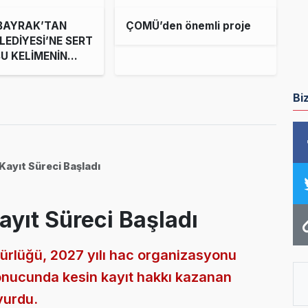
LBAYRAK’TAN
ÇOMÜ’den önemli proje
LEDİYESİ’NE SERT
BU KELİMENİN
LAMIYLA HİZMET
LIĞIDIR”
Bi
Kayıt Süreci Başladı
ayıt Süreci Başladı
rlüğü, 2027 yılı hac organizasyonu
onucunda kesin kayıt hakkı kazanan
yurdu.