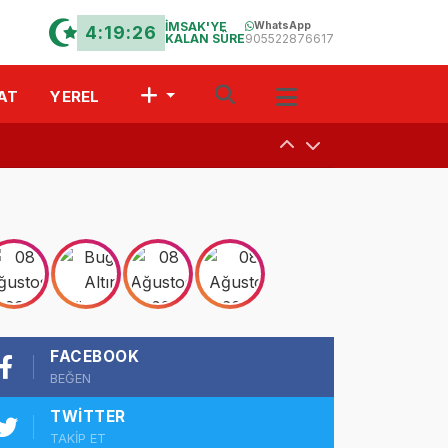
İMSAK'YE
WhatsApp
4:19:25
KALAN SÜRE
905522876617
AT
YEREL
uşturdular
a
 Davet
FACEBOOK
r?” Münazarası
BEĞEN
TWITTER
TAKİP ET