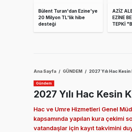
Bülent Turan'dan Ezine'ye
AZİZ A
20 Milyon TL'lik hibe
EZİNE BE
desteği
TEPKİ "
TAM AN
KAÇAKÇI
Ana Sayfa
GÜNDEM
2027 Yılı Hac Kesin 
Gündem
2027 Yılı Hac Kesin K
Hac ve Umre Hizmetleri Genel Müdü
kapsamında yapılan kura çekimi s
vatandaşlar için kayıt takvimini du