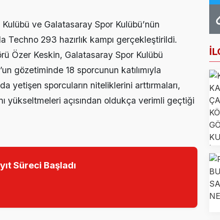
Farkındalığı İçin Anlamlı Buluşma
Kulübü ve Galatasaray Spor Kulübü’nün
 Haftası Mesajı: Erken Tanı Hayat Kurtarır
da Techno 293 hazırlık kampı gerçekleştirildi.
ncileri Otomotiv Sektörünü Yerinde İnceledi
İL
rü Özer Keskin, Galatasaray Spor Kulübü
’un gözetiminde 18 sporcunun katılımıyla
k Eğitimi İçin Kayıtlar Açıldı
yetişen sporcuların niteliklerini arttırmaları,
noğlu’ndan Kıbrıs Gazisi Recep Kıral’a iftar ziyareti
nı yükseltmeleri açısından oldukça verimli geçtiği
yıt Süreci Başladı