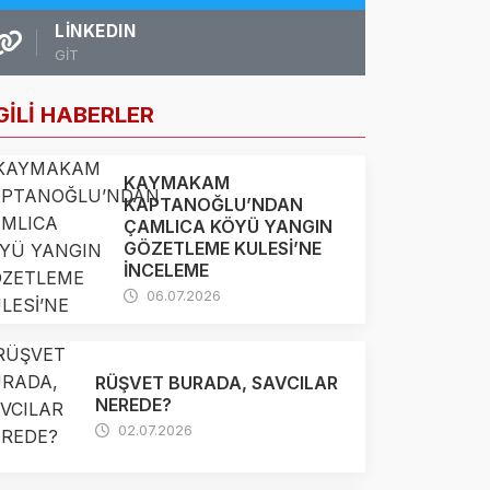
LINKEDIN
GİT
GİLİ HABERLER
KAYMAKAM
KAPTANOĞLU’NDAN
ÇAMLICA KÖYÜ YANGIN
GÖZETLEME KULESİ’NE
İNCELEME
06.07.2026
RÜŞVET BURADA, SAVCILAR
NEREDE?
02.07.2026