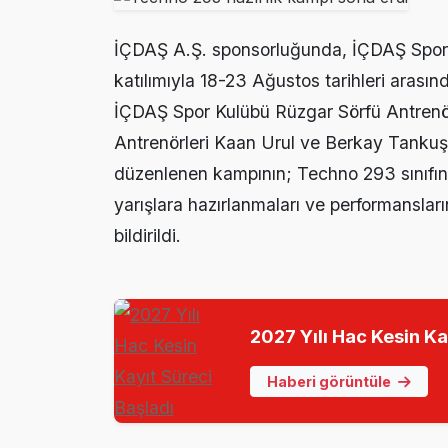
Ezine’de Otizm 
15:16 |
İÇDAŞ A.Ş. sponsorluğunda, İÇDAŞ Spor 
Ezine’de Kanser
15:14 |
katılımıyla 18-23 Ağustos tarihleri arasın
Ezine MEM Öğre
14:29 |
İÇDAŞ Spor Kulübü Rüzgar Sörfü Antrenö
Antrenörleri Kaan Urul ve Berkay Tankuş
Ezine’de Arıcılı
10:45 |
düzenlenen kampının; Techno 293 sınıfında 
Kaymakam Kapta
16:48 |
yarışlara hazırlanmaları ve performansları
bildirildi.
2027 Yılı Hac Kesin Ka
Haberi görüntüle