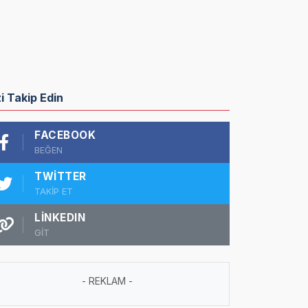
zi Takip Edin
FACEBOOK
BEĞEN
TWITTER
TAKİP ET
LINKEDIN
GİT
- REKLAM -