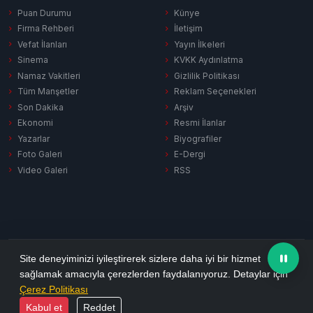
Puan Durumu
Künye
Firma Rehberi
İletişim
Vefat İlanları
Yayın İlkeleri
Sinema
KVKK Aydınlatma
Namaz Vakitleri
Gizlilik Politikası
Tüm Manşetler
Reklam Seçenekleri
Son Dakika
Arşiv
Ekonomi
Resmi İlanlar
Yazarlar
Biyografiler
Foto Galeri
E-Dergi
Video Galeri
RSS
Gizlilik Politikası
KVKK Aydınlatma
Çerez Politikası
RSS
Site deneyiminizi iyileştirerek sizlere daha iyi bir hizmet
sağlamak amacıyla çerezlerden faydalanıyoruz. Detaylar için
© 2026 Ezine Pusula. Tüm hakları saklıdır.
Çerez Politikası
Yazılım:
Habersitem
Kabul et
Reddet