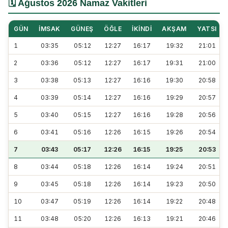
🗓️ Ağustos 2026 Namaz Vakitleri
GÜN
İMSAK
GÜNEŞ
ÖĞLE
İKINDI
AKŞAM
YATSI
1
03:35
05:12
12:27
16:17
19:32
21:01
2
03:36
05:12
12:27
16:17
19:31
21:00
3
03:38
05:13
12:27
16:16
19:30
20:58
4
03:39
05:14
12:27
16:16
19:29
20:57
5
03:40
05:15
12:27
16:16
19:28
20:56
6
03:41
05:16
12:26
16:15
19:26
20:54
7
03:43
05:17
12:26
16:15
19:25
20:53
8
03:44
05:18
12:26
16:14
19:24
20:51
9
03:45
05:18
12:26
16:14
19:23
20:50
10
03:47
05:19
12:26
16:14
19:22
20:48
11
03:48
05:20
12:26
16:13
19:21
20:46