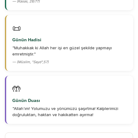
— (Kasas, 28/77)
📜
Günün Hadisi
"Muhakkak ki Allah her işi en güzel şekilde yapmayı
emretmiştir."
— (Müslim, "Sayd",57)
🤲
Günün Duası
"Allah'ım! Yolumuzu ve yönümüzü şaşırtma! Kalplerimizi
doğruluktan, haktan ve hakikatten ayırma!