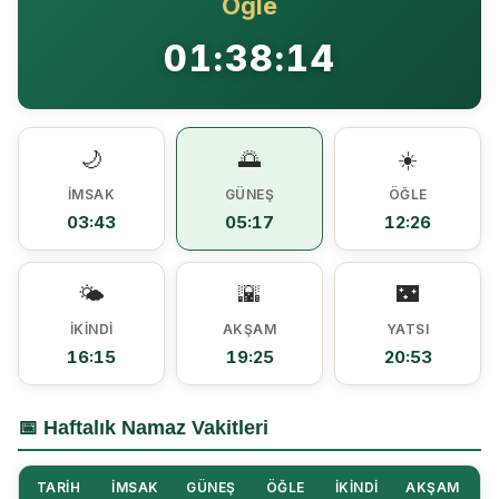
Öğle
Ezine MEM Öğrencileri Otomotiv Sektörünü Yerinde İnceledi
14:29 |
01:38:14
Ezine’de Arıcılık Eğitimi İçin Kayıtlar Açıldı
10:45 |
Kaymakam Kaptanoğlu’ndan Kıbrıs Gazisi Recep Kıral’a iftar ziyareti
16:48 |
🌙
🌅
☀️
İMSAK
GÜNEŞ
ÖĞLE
03:43
05:17
12:26
🌤️
🌇
🌃
İKINDI
AKŞAM
YATSI
16:15
19:25
20:53
📅 Haftalık Namaz Vakitleri
TARIH
İMSAK
GÜNEŞ
ÖĞLE
İKINDI
AKŞAM
Y