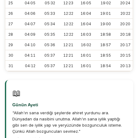
25
04:05
05:32
12:23
16:05
19:02
20:24
26
04:06
05:33
12:22
16:04
19:01
20:22
27
04:07
05:34
12:22
16:04
19:00
20:20
28
04:09
05:35
12:22
16:03
18:58
20:18
29
04:10
05:36
12:21
16:02
18:57
20:17
30
04:11
05:37
12:21
16:01
18:55
20:15
31
04:12
05:37
12:21
16:01
18:54
20:13
📖
Günün Ayeti
"Allah'ın sana verdiği şeylerde ahiret yurdunu ara.
Dünyadan da nasibini unutma. Allah'ın sana iyilik yaptığı
gibi sen de iyilik yap ve yeryüzünde bozgunculuk isteme.
Çünkü Allah bozguncuları sevmez."