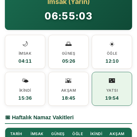
İmsak (Yarın)
Ezine MEM Öğrencileri Otomotiv Sektörünü Yerinde İnceledi
14:29 |
06:55:03
Ezine’de Arıcılık Eğitimi İçin Kayıtlar Açıldı
10:45 |
Kaymakam Kaptanoğlu’ndan Kıbrıs Gazisi Recep Kıral’a iftar ziyareti
16:48 |
🌙
🌅
☀️
İMSAK
GÜNEŞ
ÖĞLE
04:11
05:26
12:10
🌤️
🌇
🌃
İKINDI
AKŞAM
YATSI
15:36
18:45
19:54
📅 Haftalık Namaz Vakitleri
TARIH
İMSAK
GÜNEŞ
ÖĞLE
İKINDI
AKŞAM
YA