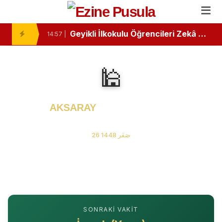
Ezine’de Minik Kalemlerden Büyük Başarı: İlk Kitaplarını Okurlarıyla Buluşturdular
10:46 |
Geyikli İlkokulu Öğrencileri Zekâ Oyunlarında Zirvede
14:57 |
Ezine Devlet Hastanesi’nde “Bebek Dostu” Standartları Mercek Altında
13:26 |
🕌
Ezine ve Geyikli Arasında Hıdırellez Buluşması: Müzisyenlerden Anlamlı Davet
11:24 |
Ezine’de Minik Öğrencilere "Sağlıklı Duruş" Eğitimi Verildi
11:02 |
AKSARAY
Namaz Vakitleri
“Özel Kelimeler Dükkanı”
08 Ağustos 2026 Cumartesi
13:09 |
26 صَفَر 1448
Ezine Gıda İhtisas OSB MYO’da “Çok Gezen mi Bilir, Çok Okuyan mı Bilir?” Münazarası
13:07 |
Ezine Gıda İhtisas OSB MYO Öğrencisine Erasmus+ Başarısı
13:02 |
Ezine’de Otizm Farkındalığı İçin Anlamlı Buluşma
15:16 |
SONRAKI VAKIT
Ezine’de Kanser Haftası Mesajı: Erken Tanı Hayat Kurtarır
15:14 |