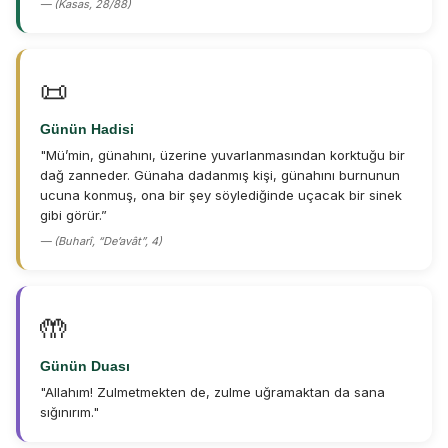
— (Kasas, 28/88)
📜
Günün Hadisi
"Mü’min, günahını, üzerine yuvarlanmasından korktuğu bir
dağ zanneder. Günaha dadanmış kişi, günahını burnunun
ucuna konmuş, ona bir şey söylediğinde uçacak bir sinek
gibi görür.”
— (Buharî, “De’avât”, 4)
🤲
Günün Duası
"Allahım! Zulmetmekten de, zulme uğramaktan da sana
sığınırım."