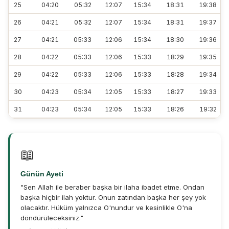
25
04:20
05:32
12:07
15:34
18:31
19:38
26
04:21
05:32
12:07
15:34
18:31
19:37
27
04:21
05:33
12:06
15:34
18:30
19:36
28
04:22
05:33
12:06
15:33
18:29
19:35
29
04:22
05:33
12:06
15:33
18:28
19:34
30
04:23
05:34
12:05
15:33
18:27
19:33
31
04:23
05:34
12:05
15:33
18:26
19:32
📖
Günün Ayeti
"Sen Allah ile beraber başka bir ilaha ibadet etme. Ondan
başka hiçbir ilah yoktur. Onun zatından başka her şey yok
olacaktır. Hüküm yalnızca O'nundur ve kesinlikle O'na
döndürüleceksiniz."