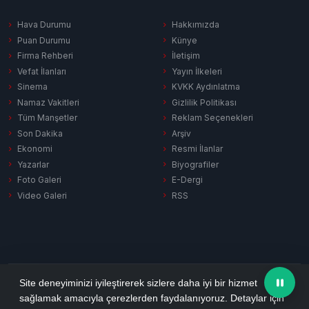
Hava Durumu
Hakkımızda
Puan Durumu
Künye
Firma Rehberi
İletişim
Vefat İlanları
Yayın İlkeleri
Sinema
KVKK Aydınlatma
Namaz Vakitleri
Gizlilik Politikası
Tüm Manşetler
Reklam Seçenekleri
Son Dakika
Arşiv
Ekonomi
Resmi İlanlar
Yazarlar
Biyografiler
Foto Galeri
E-Dergi
Video Galeri
RSS
Gizlilik Politikası
KVKK Aydınlatma
Çerez Politikası
RSS
Site deneyiminizi iyileştirerek sizlere daha iyi bir hizmet
sağlamak amacıyla çerezlerden faydalanıyoruz. Detaylar için
© 2026 Ezine Pusula. Tüm hakları saklıdır.