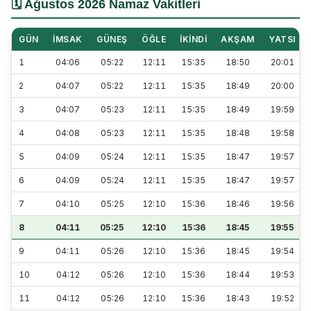
🗓️ Ağustos 2026 Namaz Vakitleri
GÜN
İMSAK
GÜNEŞ
ÖĞLE
İKINDI
AKŞAM
YATSI
1
04:06
05:22
12:11
15:35
18:50
20:01
2
04:07
05:22
12:11
15:35
18:49
20:00
3
04:07
05:23
12:11
15:35
18:49
19:59
4
04:08
05:23
12:11
15:35
18:48
19:58
5
04:09
05:24
12:11
15:35
18:47
19:57
6
04:09
05:24
12:11
15:35
18:47
19:57
7
04:10
05:25
12:10
15:36
18:46
19:56
8
04:11
05:25
12:10
15:36
18:45
19:55
9
04:11
05:26
12:10
15:36
18:45
19:54
10
04:12
05:26
12:10
15:36
18:44
19:53
11
04:12
05:26
12:10
15:36
18:43
19:52