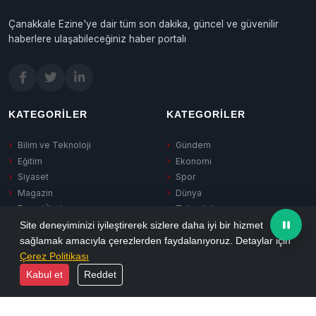
Çanakkale Ezine'ye dair tüm son dakika, güncel ve güvenilir
haberlere ulaşabileceğiniz haber portalı
KATEGORILER
KATEGORILER
Bilim ve Teknoloji
Gündem
Eğitim
Ekonomi
Siyaset
Spor
Magazin
Dünya
Resmi İlanlar
Teknoloji
Haber Reklam
Sağlık
Site deneyiminizi iyileştirerek sizlere daha iyi bir hizmet
sağlamak amacıyla çerezlerden faydalanıyoruz. Detaylar için
Kültür-Sanat
Çerez Politikası
Yerel
Kabul et
Reddet
SERVISLER
KURUMSAL