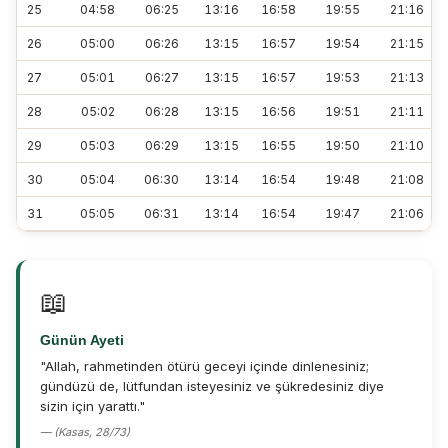
25
04:58
06:25
13:16
16:58
19:55
21:16
26
05:00
06:26
13:15
16:57
19:54
21:15
27
05:01
06:27
13:15
16:57
19:53
21:13
28
05:02
06:28
13:15
16:56
19:51
21:11
29
05:03
06:29
13:15
16:55
19:50
21:10
30
05:04
06:30
13:14
16:54
19:48
21:08
31
05:05
06:31
13:14
16:54
19:47
21:06
📖
Günün Ayeti
"Allah, rahmetinden ötürü geceyi içinde dinlenesiniz;
gündüzü de, lütfundan isteyesiniz ve şükredesiniz diye
sizin için yarattı."
— (Kasas, 28/73)