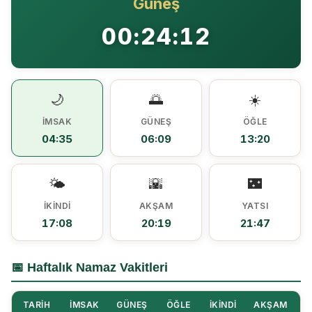
Güneş
Ezine MEM Öğrencileri Otomotiv Sektörünü Yerinde İnceledi
14:29 |
00:24:12
Ezine’de Arıcılık Eğitimi İçin Kayıtlar Açıldı
10:45 |
Kaymakam Kaptanoğlu’ndan Kıbrıs Gazisi Recep Kıral’a iftar ziyareti
16:48 |
🌙
🌅
☀️
İMSAK
GÜNEŞ
ÖĞLE
04:35
06:09
13:20
🌤️
🌇
🌃
İKINDI
AKŞAM
YATSI
17:08
20:19
21:47
📅 Haftalık Namaz Vakitleri
TARIH
İMSAK
GÜNEŞ
ÖĞLE
İKINDI
AKŞAM
Y