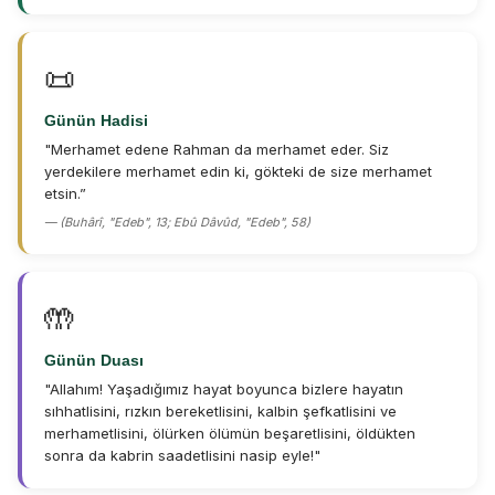
📜
Günün Hadisi
"Merhamet edene Rahman da merhamet eder. Siz
yerdekilere merhamet edin ki, gökteki de size merhamet
etsin.”
— (Buhârî, "Edeb", 13; Ebû Dâvûd, "Edeb", 58)
🤲
Günün Duası
"Allahım! Yaşadığımız hayat boyunca bizlere hayatın
sıhhatlisini, rızkın bereketlisini, kalbin şefkatlisini ve
merhametlisini, ölürken ölümün beşaretlisini, öldükten
sonra da kabrin saadetlisini nasip eyle!"