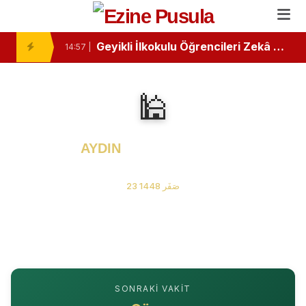
Ezine’de Minik Kalemlerden Büyük Başarı: İlk Kitaplarını Okurlarıyla Buluşturdular
10:46 |
Geyikli İlkokulu Öğrencileri Zekâ Oyunlarında Zirvede
14:57 |
Ezine Devlet Hastanesi’nde “Bebek Dostu” Standartları Mercek Altında
13:26 |
🕌
Ezine ve Geyikli Arasında Hıdırellez Buluşması: Müzisyenlerden Anlamlı Davet
11:24 |
Ezine’de Minik Öğrencilere "Sağlıklı Duruş" Eğitimi Verildi
11:02 |
AYDIN
Namaz Vakitleri
“Özel Kelimeler Dükkanı”
06 Ağustos 2026 Perşembe
13:09 |
23 صَفَر 1448
Ezine Gıda İhtisas OSB MYO’da “Çok Gezen mi Bilir, Çok Okuyan mı Bilir?” Münazarası
13:07 |
Ezine Gıda İhtisas OSB MYO Öğrencisine Erasmus+ Başarısı
13:02 |
Ezine’de Otizm Farkındalığı İçin Anlamlı Buluşma
15:16 |
SONRAKI VAKIT
Ezine’de Kanser Haftası Mesajı: Erken Tanı Hayat Kurtarır
15:14 |