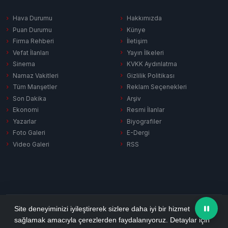
Hava Durumu
Hakkımızda
Puan Durumu
Künye
Firma Rehberi
İletişim
Vefat İlanları
Yayın İlkeleri
Sinema
KVKK Aydınlatma
Namaz Vakitleri
Gizlilik Politikası
Tüm Manşetler
Reklam Seçenekleri
Son Dakika
Arşiv
Ekonomi
Resmi İlanlar
Yazarlar
Biyografiler
Foto Galeri
E-Dergi
Video Galeri
RSS
Gizlilik Politikası
KVKK Aydınlatma
Çerez Politikası
RSS
Site deneyiminizi iyileştirerek sizlere daha iyi bir hizmet
sağlamak amacıyla çerezlerden faydalanıyoruz. Detaylar için
© 2026 Ezine Pusula. Tüm hakları saklıdır.