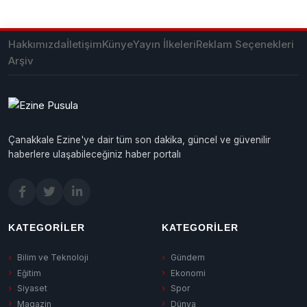
Hakkımızda
İletişim
Künye
Yayın İlkeleri
Reklam Seçenekleri
Arşiv
Çanakkale Ezine'ye dair tüm son dakika, güncel ve güvenilir
haberlere ulaşabileceğiniz haber portalı
KATEGORILER
KATEGORILER
Bilim ve Teknoloji
Gündem
Eğitim
Ekonomi
Siyaset
Spor
Magazin
Dünya