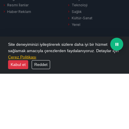
Resmi İlanlar
Teknoloji
Haber Reklam
Sağlık
Kültür-Sanat
Yerel
SERVISLER
KURUMSAL
Site deneyiminizi iyileştirerek sizlere daha iyi bir hizmet
sağlamak amacıyla çerezlerden faydalanıyoruz. Detaylar için
Hava Durumu
Hakkımızda
Çerez Politikası
Puan Durumu
Künye
Kabul et
Reddet
Firma Rehberi
İletişim
Vefat İlanları
Yayın İlkeleri
Sinema
KVKK Aydınlatma
Namaz Vakitleri
Gizlilik Politikası
Tüm Manşetler
Reklam Seçenekleri
Son Dakika
Arşiv
Ekonomi
Resmi İlanlar
Yazarlar
Biyografiler
Foto Galeri
E-Dergi
Video Galeri
RSS