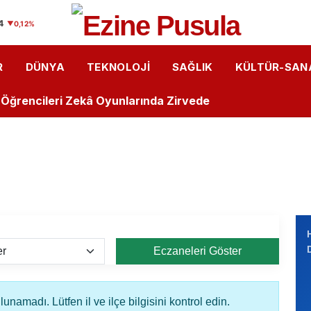
ler Ankara gezisinde
4
▼
0,12%
Rüzgârı: Öğrenciler Lazer Teknolojisini Yakından Tanıdı
R
DÜNYA
TEKNOLOJI
SAĞLIK
KÜLTÜR-SAN
Kalemlerden Büyük Başarı: İlk Kitaplarını Okurlarıyla Bul
u Öğrencileri Zekâ Oyunlarında Zirvede
astanesi’nde “Bebek Dostu” Standartları Mercek Altınd
i Arasında Hıdırellez Buluşması: Müzisyenlerden Anlamlı
ğrencilere "Sağlıklı Duruş" Eğitimi Verildi
r Dükkanı”
Eczaneleri Göster
isas OSB MYO’da “Çok Gezen mi Bilir, Çok Okuyan mı Bili
isas OSB MYO Öğrencisine Erasmus+ Başarısı
unamadı. Lütfen il ve ilçe bilgisini kontrol edin.