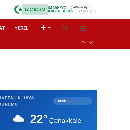
İMSAK'YE
WhatsApp
5:28:32
KALAN SÜRE
905522876617
AT
YEREL
uşturdular
a
 Davet
HAFTALIK HAVA
DURUMU
r?” Münazarası
22°
Çanakkale