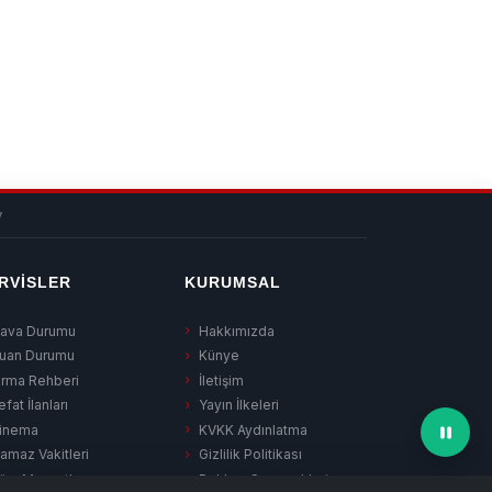
v
RVISLER
KURUMSAL
ava Durumu
Hakkımızda
uan Durumu
Künye
irma Rehberi
İletişim
efat İlanları
Yayın İlkeleri
inema
KVKK Aydınlatma
amaz Vakitleri
Gizlilik Politikası
üm Manşetler
Reklam Seçenekleri