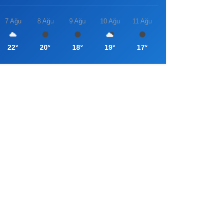
7 Ağu
8 Ağu
9 Ağu
10 Ağu
11 Ağu
22°
20°
18°
19°
17°