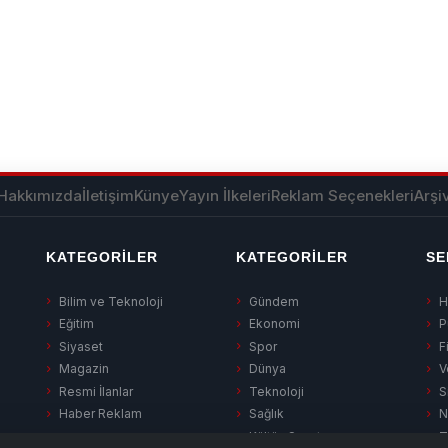
Hakkımızda
İletişim
Künye
Yayın İlkeleri
Reklam Seçenekleri
Arşi
KATEGORILER
KATEGORILER
SE
Bilim ve Teknoloji
Gündem
H
Eğitim
Ekonomi
P
Siyaset
Spor
F
Magazin
Dünya
V
Resmi İlanlar
Teknoloji
S
Haber Reklam
Sağlık
N
Kültür-Sanat
T