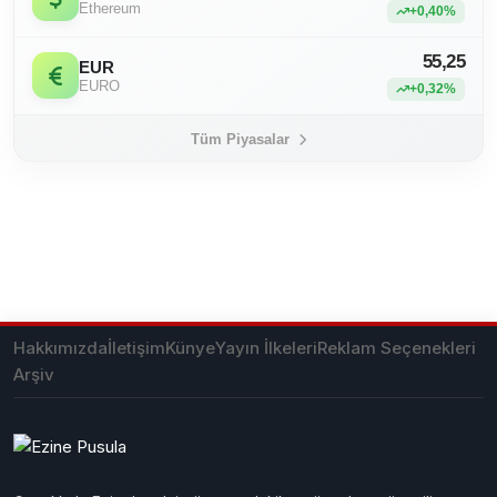
Ethereum
+0,40%
55,25
EUR
EURO
+0,32%
Tüm Piyasalar
Hakkımızda
İletişim
Künye
Yayın İlkeleri
Reklam Seçenekleri
Arşiv