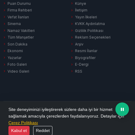
Puan Durumu
Künye
Firma Rehberi
İletişim
Vefat İlanları
Yayın İlkeleri
Sinema
KVKK Aydınlatma
Namaz Vakitleri
Gizlilik Politikası
Tüm Manşetler
Reklam Seçenekleri
Son Dakika
Arşiv
Ekonomi
Resmi İlanlar
Yazarlar
Biyografiler
Foto Galeri
E-Dergi
Video Galeri
RSS
Gizlilik Politikası
KVKK Aydınlatma
Çerez Politikası
RSS
Site deneyiminizi iyileştirerek sizlere daha iyi bir hizmet
sağlamak amacıyla çerezlerden faydalanıyoruz. Detaylar için
© 2026 Ezine Pusula. Tüm hakları saklıdır.
Çerez Politikası
Yazılım:
Habersitem
Kabul et
Reddet