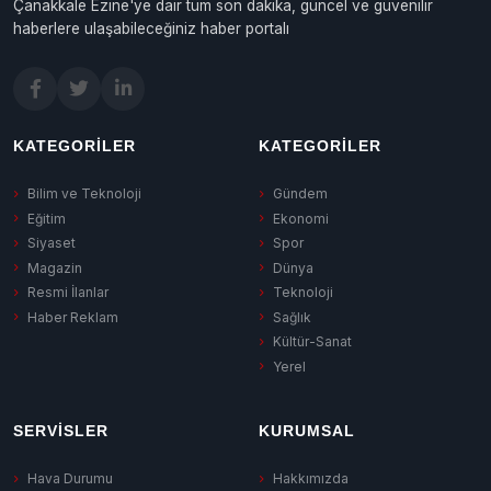
Çanakkale Ezine'ye dair tüm son dakika, güncel ve güvenilir
haberlere ulaşabileceğiniz haber portalı
KATEGORILER
KATEGORILER
Bilim ve Teknoloji
Gündem
Eğitim
Ekonomi
Siyaset
Spor
Magazin
Dünya
Resmi İlanlar
Teknoloji
Haber Reklam
Sağlık
Kültür-Sanat
Yerel
SERVISLER
KURUMSAL
Hava Durumu
Hakkımızda