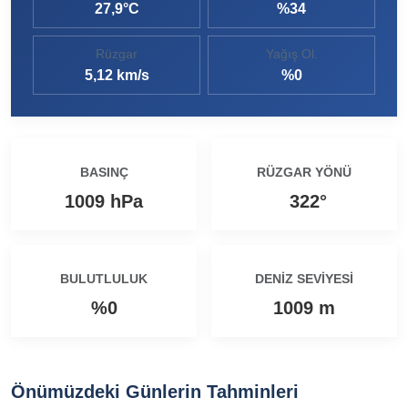
27,9°C
%34
Ezine MEM Öğrencileri Otomotiv Sektörünü Yerinde İnceledi
14:29 |
Rüzgar
Yağış Ol.
Ezine’de Arıcılık Eğitimi İçin Kayıtlar Açıldı
10:45 |
5,12 km/s
%0
Kaymakam Kaptanoğlu’ndan Kıbrıs Gazisi Recep Kıral’a iftar ziyareti
16:48 |
BASINÇ
RÜZGAR YÖNÜ
1009 hPa
322°
BULUTLULUK
DENIZ SEVIYESI
%0
1009 m
Önümüzdeki Günlerin Tahminleri