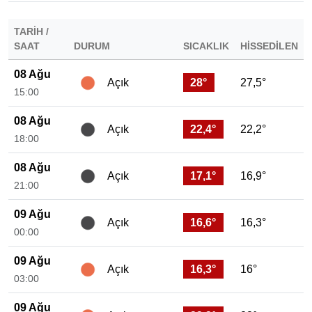
TARIH /
SAAT
DURUM
SICAKLIK
HISSEDILEN
08 Ağu
28°
27,5°
Açık
15:00
08 Ağu
22,4°
22,2°
Açık
18:00
08 Ağu
17,1°
16,9°
Açık
21:00
09 Ağu
16,6°
16,3°
Açık
00:00
09 Ağu
16,3°
16°
Açık
03:00
09 Ağu