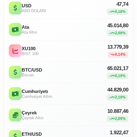
47,74
USD
ABD DOLARI
+0,18%
45.014,80
Ata
Ata Altın
+2,09%
13.779,39
XU100
BIST 100
-0,14%
65.021,17
BTC/USD
Bitcoin
+0,19%
44.829,00
Cumhuriyetı
Cumhuriyet Altını
+2,19%
10.887,46
Çeyrek
Çeyrek Altın
+2,09%
1.922,47
ETH/USD