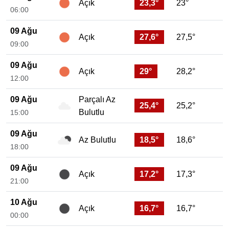
23,3°
23°
Açık
06:00
09 Ağu
27,6°
27,5°
Açık
09:00
09 Ağu
29°
28,2°
Açık
12:00
09 Ağu
Parçalı Az
25,4°
25,2°
Bulutlu
15:00
09 Ağu
18,5°
18,6°
Az Bulutlu
18:00
09 Ağu
17,2°
17,3°
Açık
21:00
10 Ağu
16,7°
16,7°
Açık
00:00