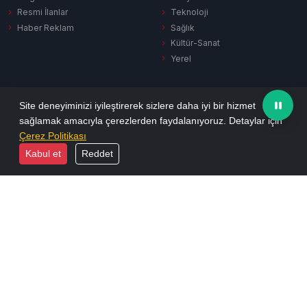
Resmi İlanlar
Teknoloji
Haber Reklam
Sağlık
Kültür-Sanat
Yerel
SERVISLER
KURUMSAL
Site deneyiminizi iyileştirerek sizlere daha iyi bir hizmet
sağlamak amacıyla çerezlerden faydalanıyoruz. Detaylar için
Hava Durumu
Hakkımızda
Çerez Politikası
Puan Durumu
Künye
Kabul et
Reddet
Firma Rehberi
İletişim
Vefat İlanları
Yayın İlkeleri
Sinema
KVKK Aydınlatma
Namaz Vakitleri
Gizlilik Politikası
Tüm Manşetler
Reklam Seçenekleri
Son Dakika
Arşiv
Ekonomi
Resmi İlanlar
Yazarlar
Biyografiler
Foto Galeri
E-Dergi
Video Galeri
RSS