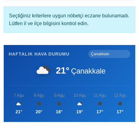
Ezine MEM Öğrencileri Otomotiv Sektörünü Yerinde İnceledi
14:29 |
Seçtiğiniz kriterlere uygun nöbetçi eczane bulunamadı.
Ezine’de Arıcılık Eğitimi İçin Kayıtlar Açıldı
10:45 |
Lütfen il ve ilçe bilgisini kontrol edin.
Kaymakam Kaptanoğlu’ndan Kıbrıs Gazisi Recep Kıral’a iftar ziyareti
16:48 |
HAFTALIK HAVA DURUMU
21°
Çanakkale
7 Ağu
8 Ağu
9 Ağu
10 Ağu
11 Ağu
12 Ağu
21°
20°
18°
19°
17°
17°