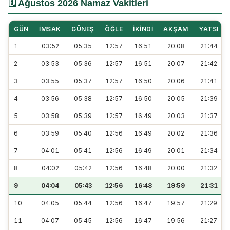
🗓️ Ağustos 2026 Namaz Vakitleri
GÜN
İMSAK
GÜNEŞ
ÖĞLE
İKINDI
AKŞAM
YATSI
1
03:52
05:35
12:57
16:51
20:08
21:44
2
03:53
05:36
12:57
16:51
20:07
21:42
3
03:55
05:37
12:57
16:50
20:06
21:41
4
03:56
05:38
12:57
16:50
20:05
21:39
5
03:58
05:39
12:57
16:49
20:03
21:37
6
03:59
05:40
12:56
16:49
20:02
21:36
7
04:01
05:41
12:56
16:49
20:01
21:34
8
04:02
05:42
12:56
16:48
20:00
21:32
9
04:04
05:43
12:56
16:48
19:59
21:31
10
04:05
05:44
12:56
16:47
19:57
21:29
11
04:07
05:45
12:56
16:47
19:56
21:27