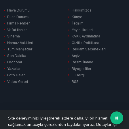
Hava Durumu
Hakkımızda
Puan Durumu
Künye
Firma Rehberi
İletişim
Vefat İlanları
Yayın İlkeleri
Sinema
KVKK Aydınlatma
Namaz Vakitleri
Gizlilik Politikası
Tüm Manşetler
Reklam Seçenekleri
Son Dakika
Arşiv
Ekonomi
Resmi İlanlar
Yazarlar
Biyografiler
Foto Galeri
E-Dergi
Video Galeri
RSS
Gizlilik Politikası
KVKK Aydınlatma
Çerez Politikası
RSS
Site deneyiminizi iyileştirerek sizlere daha iyi bir hizmet
sağlamak amacıyla çerezlerden faydalanıyoruz. Detaylar için
© 2026 Ezine Pusula. Tüm hakları saklıdır.