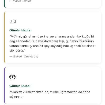
— (Kasas, 28/88)
📜
Günün Hadisi
"Mü’min, günahını, üzerine yuvarlanmasından korktuğu bir
dağ zanneder. Günaha dadanmış kişi, günahını burnunun
ucuna konmuş, ona bir şey söylediğinde uçacak bir sinek
gibi görür.”
— (Buharî, “De’avât”, 4)
🤲
Günün Duası
"Allahım! Zulmetmekten de, zulme uğramaktan da sana
sığınırım."