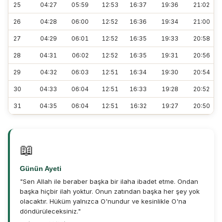
25
04:27
05:59
12:53
16:37
19:36
21:02
26
04:28
06:00
12:52
16:36
19:34
21:00
27
04:29
06:01
12:52
16:35
19:33
20:58
28
04:31
06:02
12:52
16:35
19:31
20:56
29
04:32
06:03
12:51
16:34
19:30
20:54
30
04:33
06:04
12:51
16:33
19:28
20:52
31
04:35
06:04
12:51
16:32
19:27
20:50
📖
Günün Ayeti
"Sen Allah ile beraber başka bir ilaha ibadet etme. Ondan
başka hiçbir ilah yoktur. Onun zatından başka her şey yok
olacaktır. Hüküm yalnızca O'nundur ve kesinlikle O'na
döndürüleceksiniz."