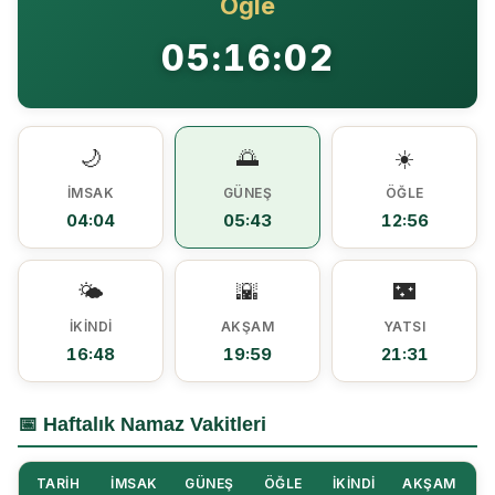
Öğle
Ezine MEM Öğrencileri Otomotiv Sektörünü Yerinde İnceledi
14:29 |
05:16:02
Ezine’de Arıcılık Eğitimi İçin Kayıtlar Açıldı
10:45 |
Kaymakam Kaptanoğlu’ndan Kıbrıs Gazisi Recep Kıral’a iftar ziyareti
16:48 |
🌙
🌅
☀️
İMSAK
GÜNEŞ
ÖĞLE
04:04
05:43
12:56
🌤️
🌇
🌃
İKINDI
AKŞAM
YATSI
16:48
19:59
21:31
📅 Haftalık Namaz Vakitleri
TARIH
İMSAK
GÜNEŞ
ÖĞLE
İKINDI
AKŞAM
Y