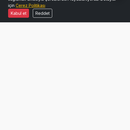
için
Çerez Politikası
Kabul et
Reddet
— Fotoğraf: Ann H / Pexels
Karşılaştırmalı Altın Fiyatları
Ata Altın ile birlikte diğer popüler altın türleri
de yatırımcılar tarafından yakından takip
ediliyor:
Cumhuriyet Altını:
Bir adet Cumhuriyet
Altını an itibarıyla
Cumhuriyet TL
seviyesinde.