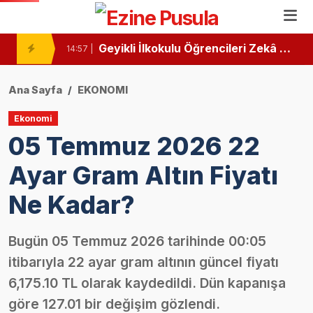
Ezine’de Minik Kalemlerden Büyük Başarı: İlk Kitaplarını Okurlarıyla Buluşturdular
10:46 |
Geyikli İlkokulu Öğrencileri Zekâ Oyunlarında Zirvede
14:57 |
Ezine Devlet Hastanesi’nde “Bebek Dostu” Standartları Mercek Altında
13:26 |
Ana Sayfa
EKONOMI
Ezine ve Geyikli Arasında Hıdırellez Buluşması: Müzisyenlerden Anlamlı Davet
11:24 |
Ekonomi
05 Temmuz 2026 22
Ezine’de Minik Öğrencilere "Sağlıklı Duruş" Eğitimi Verildi
11:02 |
Ayar Gram Altın Fiyatı
“Özel Kelimeler Dükkanı”
13:09 |
Ne Kadar?
Ezine Gıda İhtisas OSB MYO’da “Çok Gezen mi Bilir, Çok Okuyan mı Bilir?” Münazarası
13:07 |
Ezine Gıda İhtisas OSB MYO Öğrencisine Erasmus+ Başarısı
13:02 |
Bugün 05 Temmuz 2026 tarihinde 00:05
itibarıyla 22 ayar gram altının güncel fiyatı
Ezine’de Otizm Farkındalığı İçin Anlamlı Buluşma
15:16 |
6,175.10 TL olarak kaydedildi. Dün kapanışa
Ezine’de Kanser Haftası Mesajı: Erken Tanı Hayat Kurtarır
15:14 |
göre 127.01 bir değişim gözlendi.