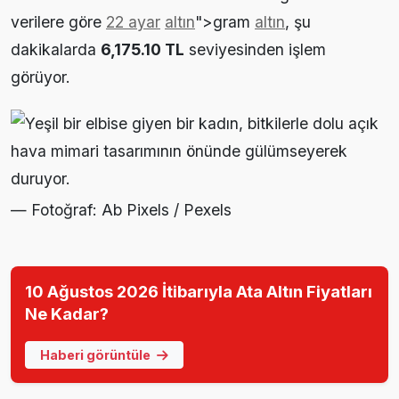
verilere göre
22 ayar
altın
">gram
altın
, şu
dakikalarda
6,175.10 TL
seviyesinden işlem
görüyor.
— Fotoğraf: Ab Pixels / Pexels
10 Ağustos 2026 İtibarıyla Ata Altın Fiyatları
Ne Kadar?
Haberi görüntüle