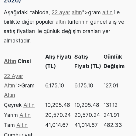
2026)
Aşağıdaki tabloda,
22 ayar
altın
">gram
altın
ile
birlikte diğer popüler
altın
türlerinin güncel alış ve
satış fiyatları ile günlük değişim oranları yer
almaktadır.
Alış Fiyatı
Satış
Günlük
Altın
Cinsi
(TL)
Fiyatı (TL)
Değişim
22 Ayar
Altın
">Gram
6,175.10
6,175.10
127.01
Altın
Çeyrek
Altın
10,295.48
10,295.48
131.12
Yarım
Altın
20,570.24
20,570.24
241.91
Tam
Altın
41,014.67
41,014.67
482.33
Cumhuriyet