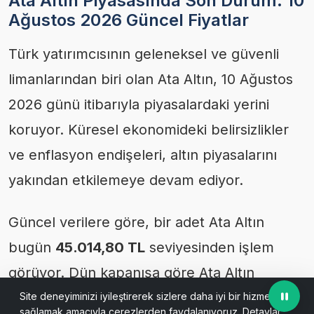
Ata Altın Piyasasında Son Durum: 10
Ağustos 2026 Güncel Fiyatlar
Türk yatırımcısının geleneksel ve güvenli
limanlarından biri olan Ata Altın, 10 Ağustos
2026 günü itibarıyla piyasalardaki yerini
koruyor. Küresel ekonomideki belirsizlikler
ve enflasyon endişeleri, altın piyasalarını
yakından etkilemeye devam ediyor.
Güncel verilere göre, bir adet Ata Altın
bugün
45.014,80 TL
seviyesinden işlem
görüyor. Dün kapanışa göre Ata Altın
fiyatlarında
921,55
bir değişim kaydedildi.
Site deneyiminizi iyileştirerek sizlere daha iyi bir hizmet
sağlamak amacıyla çerezlerden faydalanıyoruz. Detaylar