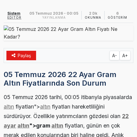
Ezine MEM Öğrencileri Otomotiv Sektörünü Yerinde İnceledi
14:29 |
Sistem
05 Temmuz 2026 - 00:05
2 Dk
6
EDITÖR
YAYINLANMA
OKUNMA
GÖSTERIM
Ezine’de Arıcılık Eğitimi İçin Kayıtlar Açıldı
10:45 |
Kaymakam Kaptanoğlu’ndan Kıbrıs Gazisi Recep Kıral’a iftar ziyareti
16:48 |
Paylaş
A-
A+
05 Temmuz 2026 22 Ayar Gram
Altın Fiyatlarında Son Durum
05 Temmuz 2026 tarihi, 00:05 itibarıyla piyasalarda
altın
fiyatları">
altın
fiyatları hareketliliğini
sürdürüyor. Özellikle yatırımcıların gözdesi olan
22
ayar
altın
">gram
altın
fiyatları, günün en çok
merak edilen konularından biri haline geldi. Anlık