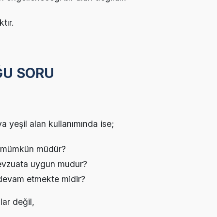
tır.
U SORU
 yeşil alan kullanımında ise;
m mümkün müdür?
 mevzuata uygun mudur?
 devam etmekte midir?
ar değil,