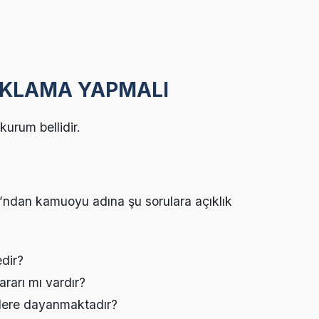
ÇIKLAMA YAPMALI
urum bellidir.
’ndan kamuoyu adına şu sorulara açıklık
edir?
kararı mı vardır?
inlere dayanmaktadır?