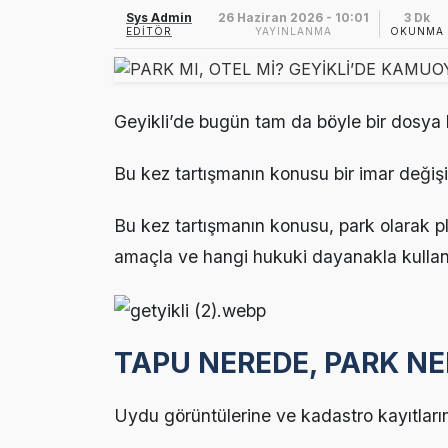
Ezine’de Otizm 
15:16 |
Sys Admin
26 Haziran 2026 - 10:01
3 Dk
EDITÖR
YAYINLANMA
OKUNMA
Ezine’de Kanser
15:14 |
Ezine MEM Öğre
14:29 |
Geyikli’de bugün tam da böyle bir dosya
Ezine’de Arıcılı
10:45 |
Bu kez tartışmanın konusu bir imar değişik
Kaymakam Kapta
16:48 |
Bu kez tartışmanın konusu, park olarak pl
amaçla ve hangi hukuki dayanakla kullanıl
TAPU NEREDE, PARK N
Uydu görüntülerine ve kadastro kayıtların