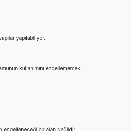
apılar yapılabiliyor.
kamunun kullanımını engellememek.
in engelleneceği bir alan değildir.