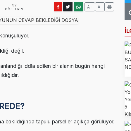
Farkındalığı İçin Anlamlı Buluşma
92
A+
A-
GÖSTERIM
 Haftası Mesajı: Erken Tanı Hayat Kurtarır
ncileri Otomotiv Sektörünü Yerinde İnceledi
İL
 konuşuluyor.
k Eğitimi İçin Kayıtlar Açıldı
liği değil.
noğlu’ndan Kıbrıs Gazisi Recep Kıral’a iftar ziyareti
anlandığı iddia edilen bir alanın bugün hangi
dığıdır.
EREDE?
a bakıldığında tapulu parseller açıkça görülüyor.