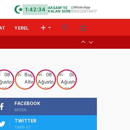
AKŞAM'YE
WhatsApp
1:42:33
KALAN SÜRE
905522876617
AT
YEREL
uşturdular
a
 Davet
FACEBOOK
r?” Münazarası
BEĞEN
TWITTER
TAKİP ET