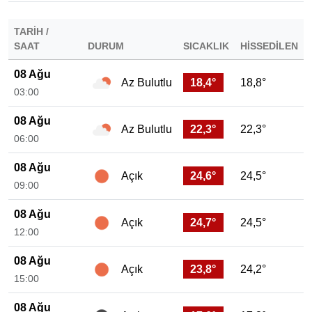
TARIH /
SAAT
DURUM
SICAKLIK
HISSEDILEN
08 Ağu
18,4°
18,8°
Az Bulutlu
03:00
08 Ağu
22,3°
22,3°
Az Bulutlu
06:00
08 Ağu
24,6°
24,5°
Açık
09:00
08 Ağu
24,7°
24,5°
Açık
12:00
08 Ağu
23,8°
24,2°
Açık
15:00
08 Ağu