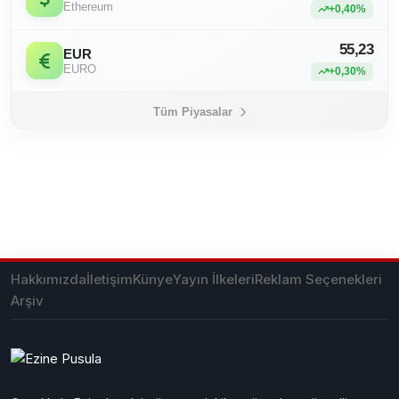
Ethereum
+0,40%
55,23
EUR
EURO
+0,30%
Tüm Piyasalar
Hakkımızda
İletişim
Künye
Yayın İlkeleri
Reklam Seçenekleri
Arşiv