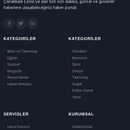
Çanakkale Ezine'ye dair tüm son dakika, güncel ve güvenilir
haberlere ulaşabileceğiniz haber portalı
KATEGORILER
KATEGORILER
Bilim ve Teknoloji
Gündem
Eğitim
Ekonomi
Siyaset
Spor
Magazin
Dünya
Resmi İlanlar
Teknoloji
Haber Reklam
Sağlık
Kültür-Sanat
Yerel
SERVISLER
KURUMSAL
Hava Durumu
Hakkımızda