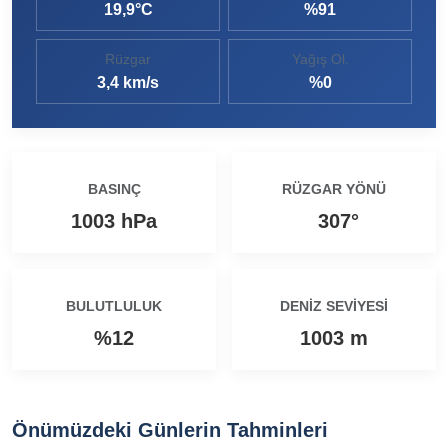
19,9°C
%91
Ezine MEM Öğrencileri Otomotiv Sektörünü Yerinde İnceledi
14:29 |
Rüzgar
Yağış Ol.
Ezine’de Arıcılık Eğitimi İçin Kayıtlar Açıldı
10:45 |
3,4 km/s
%0
Kaymakam Kaptanoğlu’ndan Kıbrıs Gazisi Recep Kıral’a iftar ziyareti
16:48 |
BASINÇ
RÜZGAR YÖNÜ
1003 hPa
307°
BULUTLULUK
DENIZ SEVIYESI
%12
1003 m
Önümüzdeki Günlerin Tahminleri