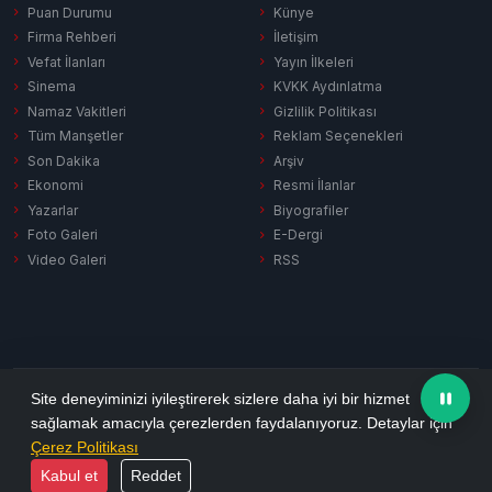
Puan Durumu
Künye
Firma Rehberi
İletişim
Vefat İlanları
Yayın İlkeleri
Sinema
KVKK Aydınlatma
Namaz Vakitleri
Gizlilik Politikası
Tüm Manşetler
Reklam Seçenekleri
Son Dakika
Arşiv
Ekonomi
Resmi İlanlar
Yazarlar
Biyografiler
Foto Galeri
E-Dergi
Video Galeri
RSS
Gizlilik Politikası
KVKK Aydınlatma
Çerez Politikası
RSS
Site deneyiminizi iyileştirerek sizlere daha iyi bir hizmet
sağlamak amacıyla çerezlerden faydalanıyoruz. Detaylar için
© 2026 Ezine Pusula. Tüm hakları saklıdır.
Çerez Politikası
Yazılım:
Habersitem
Kabul et
Reddet