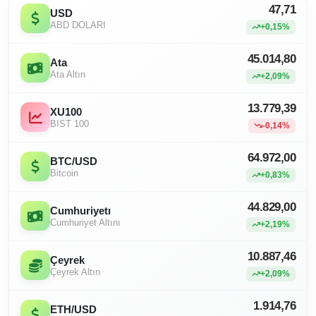
47,71
USD
ABD DOLARI
+0,15%
45.014,80
Ata
Ata Altın
+2,09%
13.779,39
XU100
BIST 100
-0,14%
64.972,00
BTC/USD
Bitcoin
+0,83%
44.829,00
Cumhuriyetı
Cumhuriyet Altını
+2,19%
10.887,46
Çeyrek
Çeyrek Altın
+2,09%
1.914,76
ETH/USD