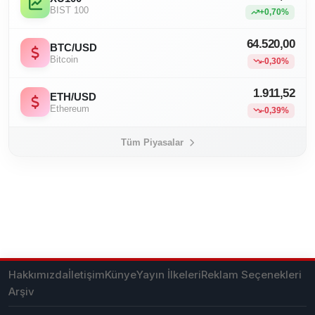
BIST 100
+0,70%
64.520,00
BTC/USD
Bitcoin
-0,30%
1.911,52
ETH/USD
Ethereum
-0,39%
Tüm Piyasalar
Hakkımızda
İletişim
Künye
Yayın İlkeleri
Reklam Seçenekleri
Arşiv