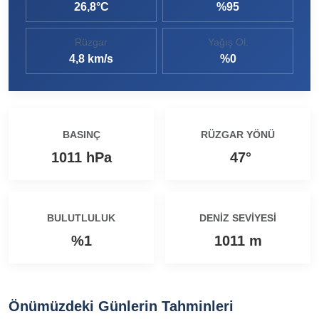
26,8°C
%95
Ezine MEM Öğrencileri Otomotiv Sektörünü Yerinde İnceledi
14:29 |
Rüzgar
Yağış Ol.
Ezine’de Arıcılık Eğitimi İçin Kayıtlar Açıldı
10:45 |
4,8 km/s
%0
Kaymakam Kaptanoğlu’ndan Kıbrıs Gazisi Recep Kıral’a iftar ziyareti
16:48 |
BASINÇ
RÜZGAR YÖNÜ
1011 hPa
47°
BULUTLULUK
DENIZ SEVIYESI
%1
1011 m
Önümüzdeki Günlerin Tahminleri