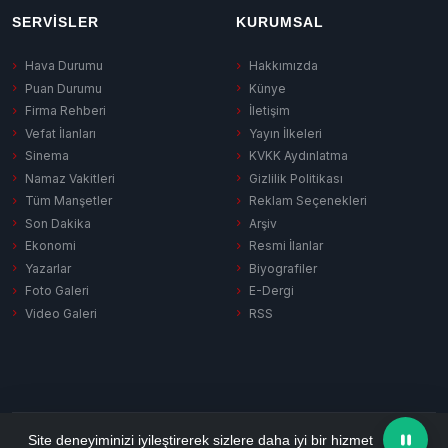
SERVISLER
KURUMSAL
Hava Durumu
Hakkımızda
Puan Durumu
Künye
Firma Rehberi
İletişim
Vefat İlanları
Yayın İlkeleri
Sinema
KVKK Aydınlatma
Namaz Vakitleri
Gizlilik Politikası
Tüm Manşetler
Reklam Seçenekleri
Son Dakika
Arşiv
Ekonomi
Resmi İlanlar
Yazarlar
Biyografiler
Foto Galeri
E-Dergi
Video Galeri
RSS
Gizlilik Politikası
KVKK Aydınlatma
Çerez Politikası
RSS
Site deneyiminizi iyileştirerek sizlere daha iyi bir hizmet