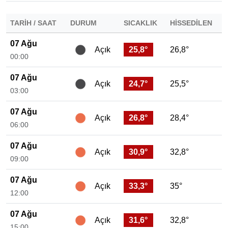
TARIH / SAAT
DURUM
SICAKLIK
HISSEDILEN
07 Ağu
25,8°
26,8°
Açık
00:00
07 Ağu
24,7°
25,5°
Açık
03:00
07 Ağu
26,8°
28,4°
Açık
06:00
07 Ağu
30,9°
32,8°
Açık
09:00
07 Ağu
33,3°
35°
Açık
12:00
07 Ağu
31,6°
32,8°
Açık
15:00