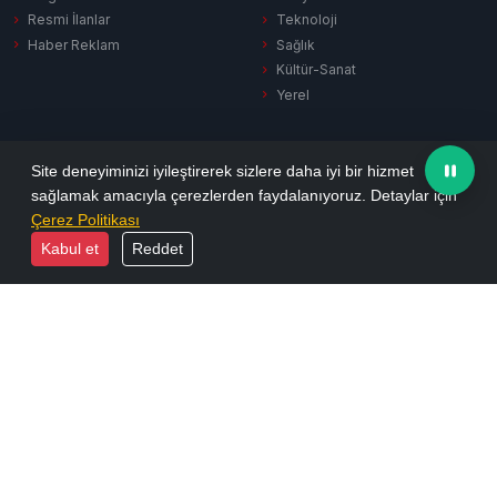
Resmi İlanlar
Teknoloji
Haber Reklam
Sağlık
Kültür-Sanat
Yerel
SERVISLER
KURUMSAL
Site deneyiminizi iyileştirerek sizlere daha iyi bir hizmet
sağlamak amacıyla çerezlerden faydalanıyoruz. Detaylar için
Hava Durumu
Hakkımızda
Çerez Politikası
Puan Durumu
Künye
Kabul et
Reddet
Firma Rehberi
İletişim
Vefat İlanları
Yayın İlkeleri
Sinema
KVKK Aydınlatma
Namaz Vakitleri
Gizlilik Politikası
Tüm Manşetler
Reklam Seçenekleri
Son Dakika
Arşiv
Ekonomi
Resmi İlanlar
Yazarlar
Biyografiler
Foto Galeri
E-Dergi
Video Galeri
RSS