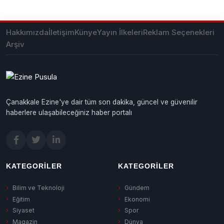
Hakkımızda
İletişim
Künye
Yayın İlkeleri
Reklam Seçenekleri
Arşiv
Çanakkale Ezine'ye dair tüm son dakika, güncel ve güvenilir
haberlere ulaşabileceğiniz haber portalı
KATEGORILER
KATEGORILER
Bilim ve Teknoloji
Gündem
Eğitim
Ekonomi
Siyaset
Spor
Magazin
Dünya