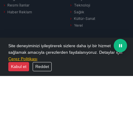
Resmi İlanlar
Teknoloji
Haber Reklam
Sağlık
Kültür-Sanat
Yerel
SERVISLER
KURUMSAL
Site deneyiminizi iyileştirerek sizlere daha iyi bir hizmet
sağlamak amacıyla çerezlerden faydalanıyoruz. Detaylar için
Hava Durumu
Hakkımızda
Çerez Politikası
Puan Durumu
Künye
Kabul et
Reddet
Firma Rehberi
İletişim
Vefat İlanları
Yayın İlkeleri
Sinema
KVKK Aydınlatma
Namaz Vakitleri
Gizlilik Politikası
Tüm Manşetler
Reklam Seçenekleri
Son Dakika
Arşiv
Ekonomi
Resmi İlanlar
Yazarlar
Biyografiler
Foto Galeri
E-Dergi
Video Galeri
RSS