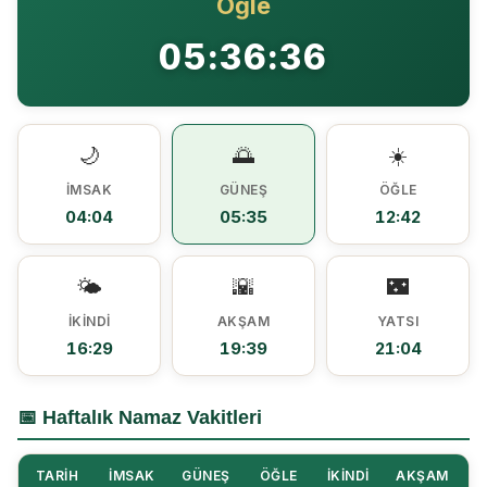
Öğle
Ezine MEM Öğrencileri Otomotiv Sektörünü Yerinde İnceledi
14:29 |
05:36:36
Ezine’de Arıcılık Eğitimi İçin Kayıtlar Açıldı
10:45 |
Kaymakam Kaptanoğlu’ndan Kıbrıs Gazisi Recep Kıral’a iftar ziyareti
16:48 |
🌙
🌅
☀️
İMSAK
GÜNEŞ
ÖĞLE
04:04
05:35
12:42
🌤️
🌇
🌃
İKINDI
AKŞAM
YATSI
16:29
19:39
21:04
📅 Haftalık Namaz Vakitleri
TARIH
İMSAK
GÜNEŞ
ÖĞLE
İKINDI
AKŞAM
Y