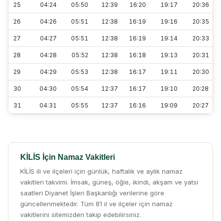
25
04:24
05:50
12:39
16:20
19:17
20:36
26
04:26
05:51
12:38
16:19
19:16
20:35
27
04:27
05:51
12:38
16:19
19:14
20:33
28
04:28
05:52
12:38
16:18
19:13
20:31
29
04:29
05:53
12:38
16:17
19:11
20:30
30
04:30
05:54
12:37
16:17
19:10
20:28
31
04:31
05:55
12:37
16:16
19:09
20:27
KİLİS İçin Namaz Vakitleri
KİLİS ili ve ilçeleri için günlük, haftalık ve aylık namaz
vakitleri takvimi. İmsak, güneş, öğle, ikindi, akşam ve yatsı
saatleri Diyanet İşleri Başkanlığı verilerine göre
güncellenmektedir. Tüm 81 il ve ilçeler için namaz
vakitlerini sitemizden takip edebilirsiniz.