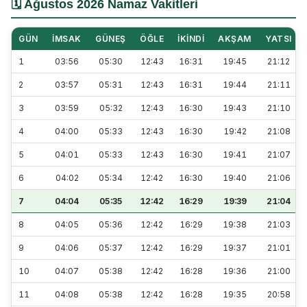
🗓️ Ağustos 2026 Namaz Vakitleri
GÜN
İMSAK
GÜNEŞ
ÖĞLE
İKINDI
AKŞAM
YATSI
1
03:56
05:30
12:43
16:31
19:45
21:12
2
03:57
05:31
12:43
16:31
19:44
21:11
3
03:59
05:32
12:43
16:30
19:43
21:10
4
04:00
05:33
12:43
16:30
19:42
21:08
5
04:01
05:33
12:43
16:30
19:41
21:07
6
04:02
05:34
12:42
16:30
19:40
21:06
7
04:04
05:35
12:42
16:29
19:39
21:04
8
04:05
05:36
12:42
16:29
19:38
21:03
9
04:06
05:37
12:42
16:29
19:37
21:01
10
04:07
05:38
12:42
16:28
19:36
21:00
11
04:08
05:38
12:42
16:28
19:35
20:58