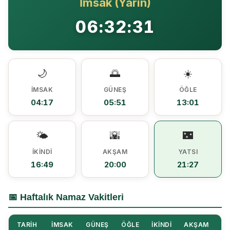
İmsak (Yarın)
Ezine MEM Öğrencileri Otomotiv Sektörünü Yerinde İnceledi
14:29 |
06:32:31
Ezine’de Arıcılık Eğitimi İçin Kayıtlar Açıldı
10:45 |
Kaymakam Kaptanoğlu’ndan Kıbrıs Gazisi Recep Kıral’a iftar ziyareti
16:48 |
🌙
🌅
☀️
İMSAK
GÜNEŞ
ÖĞLE
04:17
05:51
13:01
🌤️
🌇
🌃
İKINDI
AKŞAM
YATSI
16:49
20:00
21:27
📅 Haftalık Namaz Vakitleri
TARIH
İMSAK
GÜNEŞ
ÖĞLE
İKINDI
AKŞAM
YA