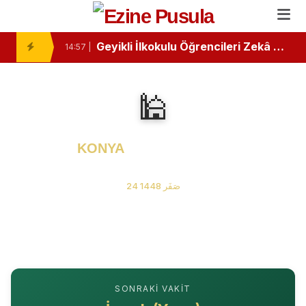
Ezine’de Minik Kalemlerden Büyük Başarı: İlk Kitaplarını Okurlarıyla Buluşturdular
10:46 |
Geyikli İlkokulu Öğrencileri Zekâ Oyunlarında Zirvede
14:57 |
Ezine Devlet Hastanesi’nde “Bebek Dostu” Standartları Mercek Altında
13:26 |
🕌
Ezine ve Geyikli Arasında Hıdırellez Buluşması: Müzisyenlerden Anlamlı Davet
11:24 |
Ezine’de Minik Öğrencilere "Sağlıklı Duruş" Eğitimi Verildi
11:02 |
KONYA
Namaz Vakitleri
“Özel Kelimeler Dükkanı”
06 Ağustos 2026 Perşembe
13:09 |
24 صَفَر 1448
Ezine Gıda İhtisas OSB MYO’da “Çok Gezen mi Bilir, Çok Okuyan mı Bilir?” Münazarası
13:07 |
Ezine Gıda İhtisas OSB MYO Öğrencisine Erasmus+ Başarısı
13:02 |
Ezine’de Otizm Farkındalığı İçin Anlamlı Buluşma
15:16 |
SONRAKI VAKIT
Ezine’de Kanser Haftası Mesajı: Erken Tanı Hayat Kurtarır
15:14 |