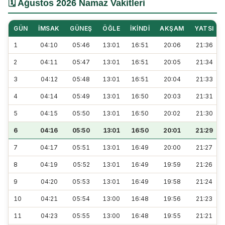
🗓️ Ağustos 2026 Namaz Vakitleri
GÜN
İMSAK
GÜNEŞ
ÖĞLE
İKINDI
AKŞAM
YATSI
1
04:10
05:46
13:01
16:51
20:06
21:36
2
04:11
05:47
13:01
16:51
20:05
21:34
3
04:12
05:48
13:01
16:51
20:04
21:33
4
04:14
05:49
13:01
16:50
20:03
21:31
5
04:15
05:50
13:01
16:50
20:02
21:30
6
04:16
05:50
13:01
16:50
20:01
21:29
7
04:17
05:51
13:01
16:49
20:00
21:27
8
04:19
05:52
13:01
16:49
19:59
21:26
9
04:20
05:53
13:01
16:49
19:58
21:24
10
04:21
05:54
13:00
16:48
19:56
21:23
11
04:23
05:55
13:00
16:48
19:55
21:21