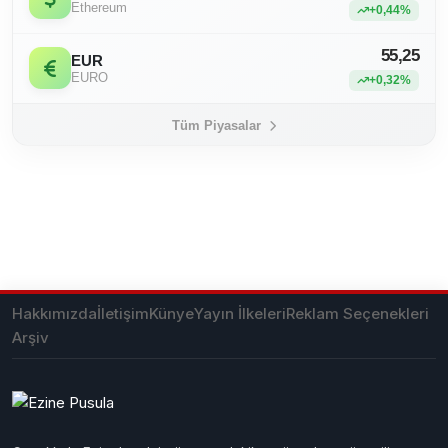
Ethereum
+0,44%
55,25
EUR
EURO
+0,32%
Tüm Piyasalar
Hakkımızda
İletişim
Künye
Yayın İlkeleri
Reklam Seçenekleri
Arşiv