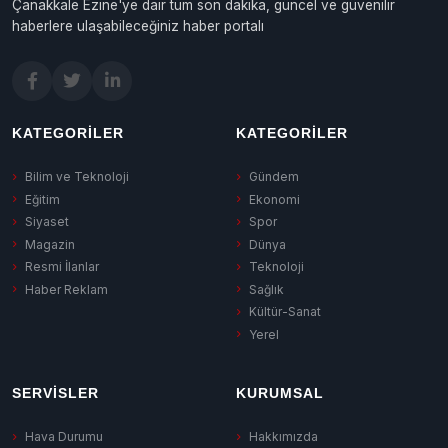
Çanakkale Ezine'ye dair tüm son dakika, güncel ve güvenilir
haberlere ulaşabileceğiniz haber portalı
KATEGORILER
KATEGORILER
Bilim ve Teknoloji
Gündem
Eğitim
Ekonomi
Siyaset
Spor
Magazin
Dünya
Resmi İlanlar
Teknoloji
Haber Reklam
Sağlık
Kültür-Sanat
Yerel
SERVISLER
KURUMSAL
Hava Durumu
Hakkımızda