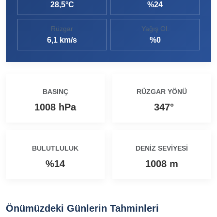
28,5°C
%24
Ezine MEM Öğrencileri Otomotiv Sektörünü Yerinde İnceledi
14:29 |
Rüzgar
Yağış Ol.
Ezine’de Arıcılık Eğitimi İçin Kayıtlar Açıldı
10:45 |
6,1 km/s
%0
Kaymakam Kaptanoğlu’ndan Kıbrıs Gazisi Recep Kıral’a iftar ziyareti
16:48 |
BASINÇ
RÜZGAR YÖNÜ
1008 hPa
347°
BULUTLULUK
DENIZ SEVIYESI
%14
1008 m
Önümüzdeki Günlerin Tahminleri