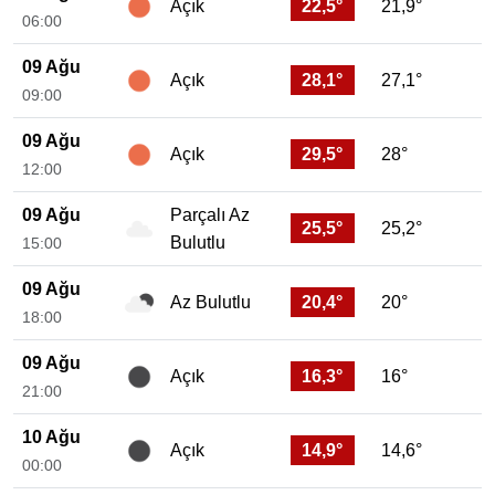
22,5°
21,9°
Açık
06:00
09 Ağu
28,1°
27,1°
Açık
09:00
09 Ağu
29,5°
28°
Açık
12:00
09 Ağu
Parçalı Az
25,5°
25,2°
Bulutlu
15:00
09 Ağu
20,4°
20°
Az Bulutlu
18:00
09 Ağu
16,3°
16°
Açık
21:00
10 Ağu
14,9°
14,6°
Açık
00:00