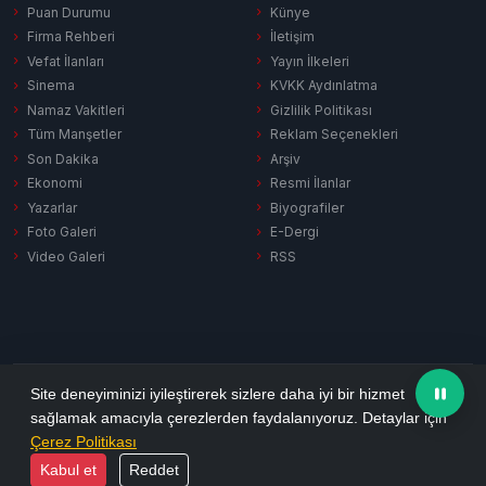
Puan Durumu
Künye
Firma Rehberi
İletişim
Vefat İlanları
Yayın İlkeleri
Sinema
KVKK Aydınlatma
Namaz Vakitleri
Gizlilik Politikası
Tüm Manşetler
Reklam Seçenekleri
Son Dakika
Arşiv
Ekonomi
Resmi İlanlar
Yazarlar
Biyografiler
Foto Galeri
E-Dergi
Video Galeri
RSS
Gizlilik Politikası
KVKK Aydınlatma
Çerez Politikası
RSS
Site deneyiminizi iyileştirerek sizlere daha iyi bir hizmet
sağlamak amacıyla çerezlerden faydalanıyoruz. Detaylar için
© 2026 Ezine Pusula. Tüm hakları saklıdır.
Çerez Politikası
Yazılım:
Habersitem
Kabul et
Reddet