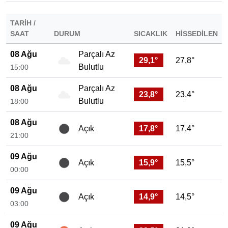
TARIH /
SAAT
DURUM
SICAKLIK
HISSEDILEN
08 Ağu
Parçalı Az
29,1°
27,8°
Bulutlu
15:00
08 Ağu
Parçalı Az
23,8°
23,4°
Bulutlu
18:00
08 Ağu
17,8°
17,4°
Açık
21:00
09 Ağu
15,9°
15,5°
Açık
00:00
09 Ağu
14,9°
14,5°
Açık
03:00
09 Ağu