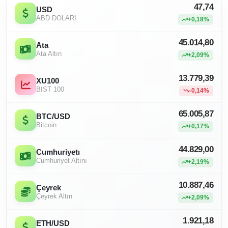
47,74
USD
ABD DOLARI
+0,18%
45.014,80
Ata
Ata Altın
+2,09%
13.779,39
XU100
BIST 100
-0,14%
65.005,87
BTC/USD
Bitcoin
+0,17%
44.829,00
Cumhuriyetı
Cumhuriyet Altını
+2,19%
10.887,46
Çeyrek
Çeyrek Altın
+2,09%
1.921,18
ETH/USD