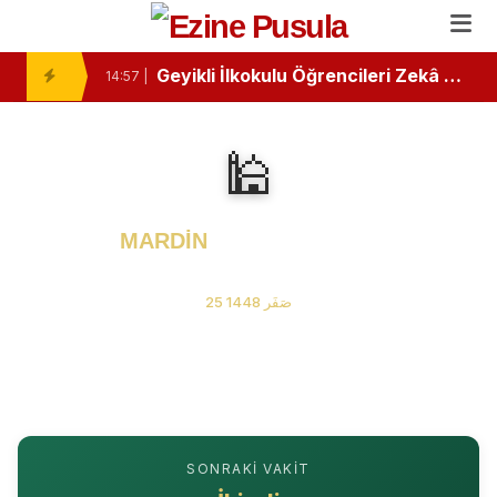
Ezine’de Minik Kalemlerden Büyük Başarı: İlk Kitaplarını Okurlarıyla Buluşturdular
10:46 |
Geyikli İlkokulu Öğrencileri Zekâ Oyunlarında Zirvede
14:57 |
Ezine Devlet Hastanesi’nde “Bebek Dostu” Standartları Mercek Altında
13:26 |
🕌
Ezine ve Geyikli Arasında Hıdırellez Buluşması: Müzisyenlerden Anlamlı Davet
11:24 |
Ezine’de Minik Öğrencilere "Sağlıklı Duruş" Eğitimi Verildi
11:02 |
MARDİN
Namaz Vakitleri
“Özel Kelimeler Dükkanı”
08 Ağustos 2026 Cumartesi
13:09 |
25 صَفَر 1448
Ezine Gıda İhtisas OSB MYO’da “Çok Gezen mi Bilir, Çok Okuyan mı Bilir?” Münazarası
13:07 |
Ezine Gıda İhtisas OSB MYO Öğrencisine Erasmus+ Başarısı
13:02 |
Ezine’de Otizm Farkındalığı İçin Anlamlı Buluşma
15:16 |
SONRAKI VAKIT
Ezine’de Kanser Haftası Mesajı: Erken Tanı Hayat Kurtarır
15:14 |