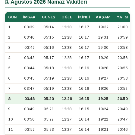
🗓️ Ağustos 2026 Namaz Vakitleri
GÜN
İMSAK
GÜNEŞ
ÖĞLE
İKINDI
AKŞAM
YATSI
1
03:39
05:14
12:28
16:17
19:32
21:00
2
03:40
05:15
12:28
16:17
19:31
20:59
3
03:42
05:16
12:28
16:17
19:30
20:58
4
03:43
05:17
12:28
16:17
19:29
20:56
5
03:44
05:18
12:28
16:16
19:28
20:55
6
03:45
05:19
12:28
16:16
19:27
20:53
7
03:47
05:19
12:28
16:16
19:26
20:52
8
03:48
05:20
12:28
16:15
19:25
20:50
9
03:49
05:21
12:28
16:15
19:24
20:49
10
03:50
05:22
12:27
16:14
19:22
20:47
11
03:52
05:23
12:27
16:14
19:21
20:46