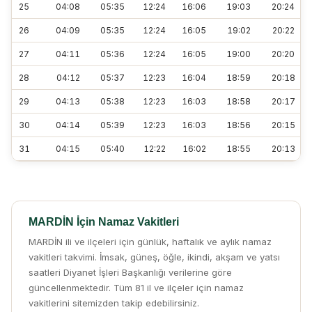
25
04:08
05:35
12:24
16:06
19:03
20:24
26
04:09
05:35
12:24
16:05
19:02
20:22
27
04:11
05:36
12:24
16:05
19:00
20:20
28
04:12
05:37
12:23
16:04
18:59
20:18
29
04:13
05:38
12:23
16:03
18:58
20:17
30
04:14
05:39
12:23
16:03
18:56
20:15
31
04:15
05:40
12:22
16:02
18:55
20:13
MARDİN İçin Namaz Vakitleri
MARDİN ili ve ilçeleri için günlük, haftalık ve aylık namaz
vakitleri takvimi. İmsak, güneş, öğle, ikindi, akşam ve yatsı
saatleri Diyanet İşleri Başkanlığı verilerine göre
güncellenmektedir. Tüm 81 il ve ilçeler için namaz
vakitlerini sitemizden takip edebilirsiniz.