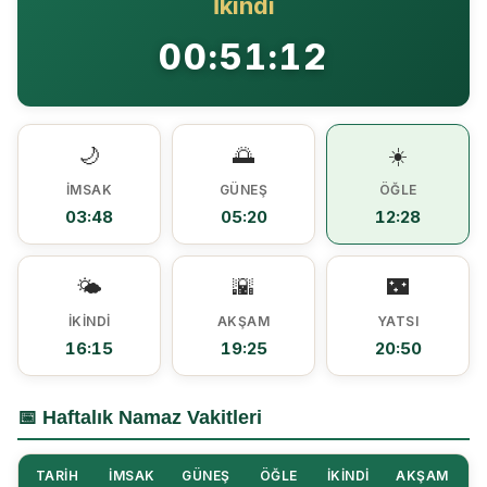
İkindi
Ezine MEM Öğrencileri Otomotiv Sektörünü Yerinde İnceledi
14:29 |
00:51:12
Ezine’de Arıcılık Eğitimi İçin Kayıtlar Açıldı
10:45 |
Kaymakam Kaptanoğlu’ndan Kıbrıs Gazisi Recep Kıral’a iftar ziyareti
16:48 |
🌙
🌅
☀️
İMSAK
GÜNEŞ
ÖĞLE
03:48
05:20
12:28
🌤️
🌇
🌃
İKINDI
AKŞAM
YATSI
16:15
19:25
20:50
📅 Haftalık Namaz Vakitleri
TARIH
İMSAK
GÜNEŞ
ÖĞLE
İKINDI
AKŞAM
Y