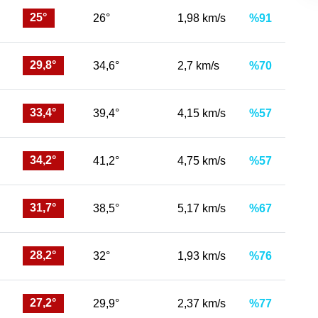
25°
26°
1,98 km/s
%91
29,8°
34,6°
2,7 km/s
%70
33,4°
39,4°
4,15 km/s
%57
34,2°
41,2°
4,75 km/s
%57
31,7°
38,5°
5,17 km/s
%67
28,2°
32°
1,93 km/s
%76
27,2°
29,9°
2,37 km/s
%77