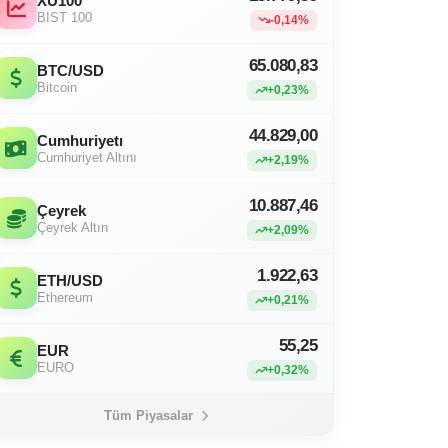
XU100
BIST 100
-0,14%
65.080,83
BTC/USD
Bitcoin
+0,23%
44.829,00
Cumhuriyetı
Cumhuriyet Altını
+2,19%
10.887,46
Çeyrek
Çeyrek Altın
+2,09%
1.922,63
ETH/USD
Ethereum
+0,21%
55,25
EUR
EURO
+0,32%
Tüm Piyasalar