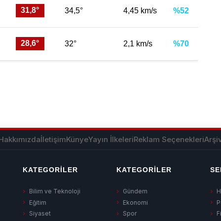
31,8°
34,5°
4,45 km/s
%52
28,6°
32°
2,1 km/s
%70
Hakkımızda
İletişim
Künye
Yayın İlkeleri
Reklam Seçenekleri
Arşi
KATEGORILER
KATEGORILER
SE
Bilim ve Teknoloji
Gündem
H
Eğitim
Ekonomi
P
Siyaset
Spor
F