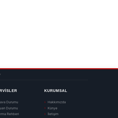
v
RVISLER
KURUMSAL
ava Durumu
Hakkımızda
uan Durumu
Künye
irma Rehberi
İletişim