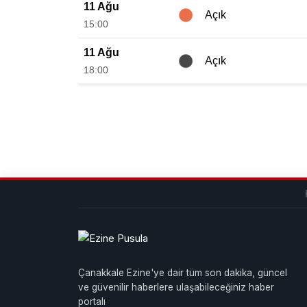
11 Ağu
Açık
15:00
11 Ağu
Açık
18:00
Çanakkale Ezine'ye dair tüm son dakika, güncel
ve güvenilir haberlere ulaşabileceğiniz haber
portalı