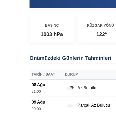
Ezine’de Otizm 
15:16 |
Ezine’de Kanser
15:14 |
BASINÇ
RÜZGAR YÖNÜ
Ezine MEM Öğre
14:29 |
1003 hPa
122°
Ezine’de Arıcılı
10:45 |
Kaymakam Kapta
16:48 |
Önümüzdeki Günlerin Tahminleri
TARIH / SAAT
DURUM
08 Ağu
Az Bulutlu
21:00
09 Ağu
Parçalı Az Bulutlu
00:00