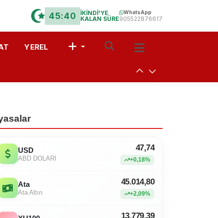
İKİNDİ'YE
WhatsApp
45:40
KALAN SÜRE
905522876617
AT
YEREL
uşturdular
a
 Davet
yasalar
47,74
USD
ABD DOLARI
+0,18%
r?” Münazarası
45.014,80
Ata
Ata Altın
+2,09%
13.779,39