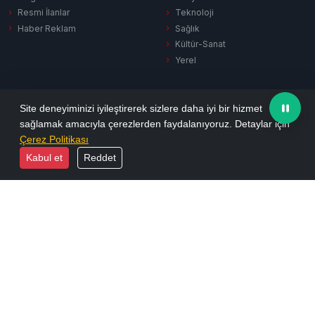
Resmi İlanlar
Teknoloji
Haber Reklam
Sağlık
Kültür-Sanat
Yerel
SERVISLER
KURUMSAL
Site deneyiminizi iyileştirerek sizlere daha iyi bir hizmet
sağlamak amacıyla çerezlerden faydalanıyoruz. Detaylar için
Hava Durumu
Hakkımızda
Çerez Politikası
Puan Durumu
Künye
Kabul et
Reddet
Firma Rehberi
İletişim
Vefat İlanları
Yayın İlkeleri
Sinema
KVKK Aydınlatma
Namaz Vakitleri
Gizlilik Politikası
Tüm Manşetler
Reklam Seçenekleri
Son Dakika
Arşiv
Ekonomi
Resmi İlanlar
Yazarlar
Biyografiler
Foto Galeri
E-Dergi
Video Galeri
RSS