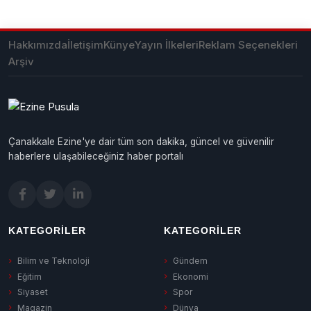
Hakkımızda
İletişim
Künye
Yayın İlkeleri
Reklam Seçenekleri
Arşiv
Çanakkale Ezine'ye dair tüm son dakika, güncel ve güvenilir
haberlere ulaşabileceğiniz haber portalı
KATEGORILER
KATEGORILER
Bilim ve Teknoloji
Gündem
Eğitim
Ekonomi
Siyaset
Spor
Magazin
Dünya