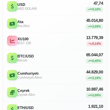
47,74
USD
ABD DOLARI
+0,18%
45.014,80
Ata
Ata Altın
+2,09%
13.779,39
XU100
BIST 100
-0,14%
65.044,07
BTC/USD
Bitcoin
+0,45%
44.829,00
Cumhuriyetı
Cumhuriyet Altını
+2,19%
10.887,46
Çeyrek
Çeyrek Altın
+2,09%
1.921,10
ETH/USD