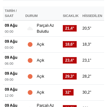
TARIH /
SAAT
DURUM
SICAKLIK
HISSEDILEN
09 Ağu
Parçalı Az
21,4°
20,5°
Bulutlu
00:00
09 Ağu
18,6°
18,3°
Açık
03:00
09 Ağu
23,4°
23,1°
Açık
06:00
09 Ağu
29,3°
28,2°
Açık
09:00
09 Ağu
32°
30,2°
Açık
12:00
09 Ağu
Parçalı Az