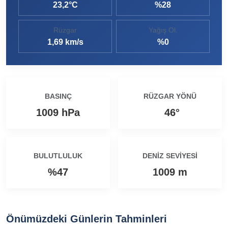
23,2°C
%28
Ezine MEM Öğrencileri Otomotiv Sektörünü Yerinde İnceledi
14:29 |
Rüzgar
Yağış Ol.
Ezine’de Arıcılık Eğitimi İçin Kayıtlar Açıldı
10:45 |
1,69 km/s
%0
Kaymakam Kaptanoğlu’ndan Kıbrıs Gazisi Recep Kıral’a iftar ziyareti
16:48 |
BASINÇ
RÜZGAR YÖNÜ
1009 hPa
46°
BULUTLULUK
DENIZ SEVIYESI
%47
1009 m
Önümüzdeki Günlerin Tahminleri