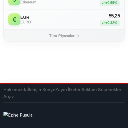
Ethereum
+0,55%
55,25
EUR
EURO
+0,32%
Tüm Piyasalar
Hakkımızda
İletişim
Künye
Yayın İlkeleri
Reklam Seçenekleri
Arşiv