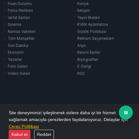
Puan Durumu
Künye
Firma Rehberi
İletişim
Vefat İlanları
Yayın İlkeleri
Sinema
KVKK Aydınlatma
Namaz Vakitleri
Gizlilik Politikası
Tüm Manşetler
Reklam Seçenekleri
Son Dakika
Arşiv
Ekonomi
Resmi İlanlar
Yazarlar
Biyografiler
Foto Galeri
E-Dergi
Video Galeri
RSS
Gizlilik Politikası
KVKK Aydınlatma
Çerez Politikası
RSS
Site deneyiminizi iyileştirerek sizlere daha iyi bir hizmet
sağlamak amacıyla çerezlerden faydalanıyoruz. Detaylar için
© 2026 Ezine Pusula. Tüm hakları saklıdır.
Çerez Politikası
Yazılım:
Habersitem
Kabul et
Reddet