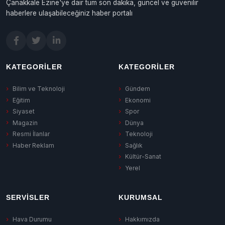
Çanakkale Ezine'ye dair tüm son dakika, güncel ve güvenilir
haberlere ulaşabileceğiniz haber portalı
KATEGORILER
KATEGORILER
Bilim ve Teknoloji
Gündem
Eğitim
Ekonomi
Siyaset
Spor
Magazin
Dünya
Resmi İlanlar
Teknoloji
Haber Reklam
Sağlık
Kültür-Sanat
Yerel
SERVISLER
KURUMSAL
Hava Durumu
Hakkımızda