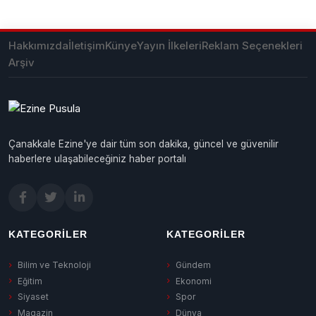
Hakkımızda
İletişim
Künye
Yayın İlkeleri
Reklam Seçenekleri
Arşiv
Çanakkale Ezine'ye dair tüm son dakika, güncel ve güvenilir
haberlere ulaşabileceğiniz haber portalı
KATEGORILER
KATEGORILER
Bilim ve Teknoloji
Gündem
Eğitim
Ekonomi
Siyaset
Spor
Magazin
Dünya