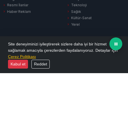
Resmi İlanlar
Teknoloji
Haber Reklam
Sağlık
Kültür-Sanat
Yerel
SERVISLER
KURUMSAL
Site deneyiminizi iyileştirerek sizlere daha iyi bir hizmet
sağlamak amacıyla çerezlerden faydalanıyoruz. Detaylar için
Hava Durumu
Hakkımızda
Çerez Politikası
Puan Durumu
Künye
Kabul et
Reddet
Firma Rehberi
İletişim
Vefat İlanları
Yayın İlkeleri
Sinema
KVKK Aydınlatma
Namaz Vakitleri
Gizlilik Politikası
Tüm Manşetler
Reklam Seçenekleri
Son Dakika
Arşiv
Ekonomi
Resmi İlanlar
Yazarlar
Biyografiler
Foto Galeri
E-Dergi
Video Galeri
RSS