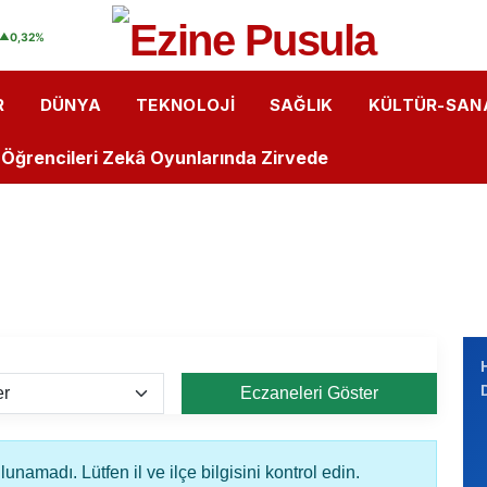
ler Ankara gezisinde
▲
0,32%
Rüzgârı: Öğrenciler Lazer Teknolojisini Yakından Tanıdı
R
DÜNYA
TEKNOLOJI
SAĞLIK
KÜLTÜR-SAN
Kalemlerden Büyük Başarı: İlk Kitaplarını Okurlarıyla Bul
u Öğrencileri Zekâ Oyunlarında Zirvede
astanesi’nde “Bebek Dostu” Standartları Mercek Altınd
i Arasında Hıdırellez Buluşması: Müzisyenlerden Anlamlı
ğrencilere "Sağlıklı Duruş" Eğitimi Verildi
r Dükkanı”
Eczaneleri Göster
isas OSB MYO’da “Çok Gezen mi Bilir, Çok Okuyan mı Bili
isas OSB MYO Öğrencisine Erasmus+ Başarısı
unamadı. Lütfen il ve ilçe bilgisini kontrol edin.