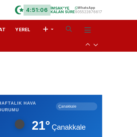
İMSAK'YE
WhatsApp
4:51:06
KALAN SÜRE
905522876617
AT
YEREL
uşturdular
a
 Davet
HAFTALIK HAVA
DURUMU
r?” Münazarası
21°
Çanakkale