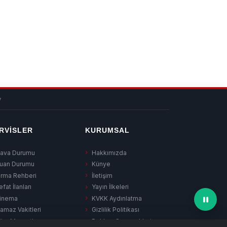
v
RVISLER
KURUMSAL
ava Durumu
Hakkımızda
uan Durumu
Künye
irma Rehberi
İletişim
efat İlanları
Yayın İlkeleri
inema
KVKK Aydınlatma
amaz Vakitleri
Gizlilik Politikası
üm Manşetler
Reklam Seçenekleri