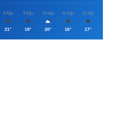
8 Ağu
9 Ağu
10 Ağu
11 Ağu
12 Ağu
21°
19°
20°
16°
17°