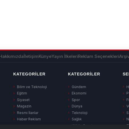
Hakkımızda
İletişim
Künye
Yayın İlkeleri
Reklam Seçenekleri
Arşi
KATEGORILER
KATEGORILER
SE
Bilim ve Teknoloji
Gündem
H
Eğitim
Ekonomi
P
Siyaset
Spor
F
Magazin
Dünya
V
Resmi İlanlar
Teknoloji
S
Haber Reklam
Sağlık
N
Kültür-Sanat
T