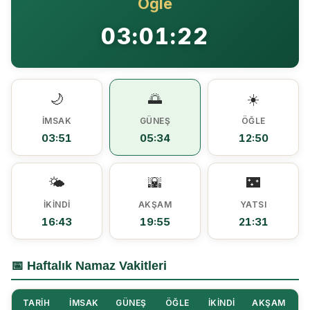
Öğle
Ezine MEM Öğrencileri Otomotiv Sektörünü Yerinde İnceledi
14:29 |
03:01:22
Ezine’de Arıcılık Eğitimi İçin Kayıtlar Açıldı
10:45 |
Kaymakam Kaptanoğlu’ndan Kıbrıs Gazisi Recep Kıral’a iftar ziyareti
16:48 |
🌙
🌅
☀️
İMSAK
GÜNEŞ
ÖĞLE
03:51
05:34
12:50
🌤️
🌇
🌃
İKINDI
AKŞAM
YATSI
16:43
19:55
21:31
📅 Haftalık Namaz Vakitleri
TARIH
İMSAK
GÜNEŞ
ÖĞLE
İKINDI
AKŞAM
Y