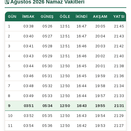
🗓️ Ağustos 2026 Namaz Vakitleri
GÜN
İMSAK
GÜNEŞ
ÖĞLE
İKINDI
AKŞAM
YATSI
1
03:38
05:26
12:51
16:47
20:05
21:45
2
03:40
05:27
12:51
16:47
20:04
21:43
3
03:41
05:28
12:51
16:46
20:03
21:42
4
03:43
05:29
12:51
16:46
20:02
21:40
5
03:44
05:30
12:50
16:45
20:01
21:38
6
03:46
05:31
12:50
16:45
19:59
21:36
7
03:48
05:32
12:50
16:44
19:58
21:34
8
03:49
05:33
12:50
16:44
19:57
21:33
9
03:51
05:34
12:50
16:43
19:55
21:31
10
03:52
05:35
12:50
16:43
19:54
21:29
11
03:54
05:36
12:50
16:42
19:53
21:27