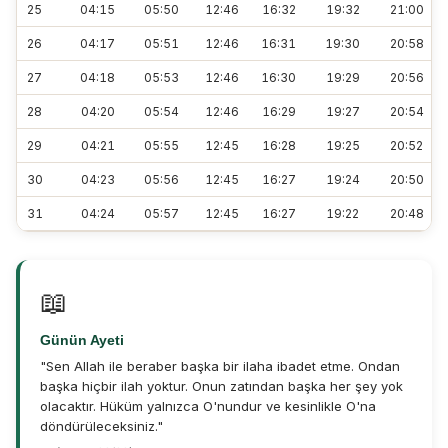
25
04:15
05:50
12:46
16:32
19:32
21:00
26
04:17
05:51
12:46
16:31
19:30
20:58
27
04:18
05:53
12:46
16:30
19:29
20:56
28
04:20
05:54
12:46
16:29
19:27
20:54
29
04:21
05:55
12:45
16:28
19:25
20:52
30
04:23
05:56
12:45
16:27
19:24
20:50
31
04:24
05:57
12:45
16:27
19:22
20:48
📖
Günün Ayeti
"Sen Allah ile beraber başka bir ilaha ibadet etme. Ondan
başka hiçbir ilah yoktur. Onun zatından başka her şey yok
olacaktır. Hüküm yalnızca O'nundur ve kesinlikle O'na
döndürüleceksiniz."