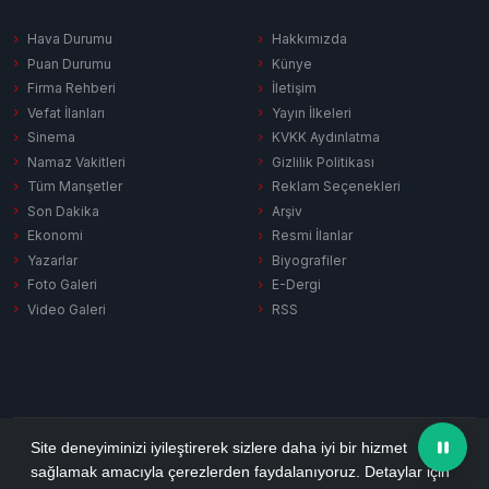
Hava Durumu
Hakkımızda
Puan Durumu
Künye
Firma Rehberi
İletişim
Vefat İlanları
Yayın İlkeleri
Sinema
KVKK Aydınlatma
Namaz Vakitleri
Gizlilik Politikası
Tüm Manşetler
Reklam Seçenekleri
Son Dakika
Arşiv
Ekonomi
Resmi İlanlar
Yazarlar
Biyografiler
Foto Galeri
E-Dergi
Video Galeri
RSS
Gizlilik Politikası
KVKK Aydınlatma
Çerez Politikası
RSS
Site deneyiminizi iyileştirerek sizlere daha iyi bir hizmet
sağlamak amacıyla çerezlerden faydalanıyoruz. Detaylar için
© 2026 Ezine Pusula. Tüm hakları saklıdır.