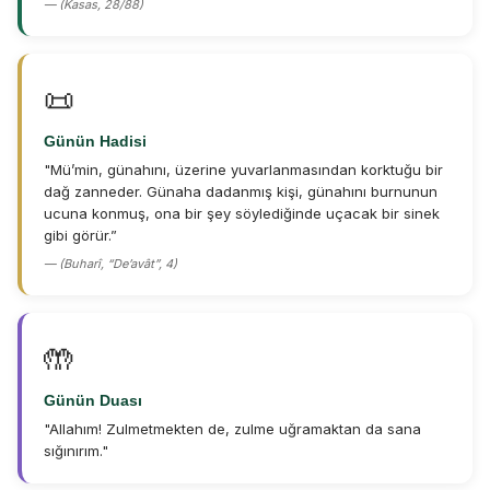
— (Kasas, 28/88)
📜
Günün Hadisi
"Mü’min, günahını, üzerine yuvarlanmasından korktuğu bir
dağ zanneder. Günaha dadanmış kişi, günahını burnunun
ucuna konmuş, ona bir şey söylediğinde uçacak bir sinek
gibi görür.”
— (Buharî, “De’avât”, 4)
🤲
Günün Duası
"Allahım! Zulmetmekten de, zulme uğramaktan da sana
sığınırım."