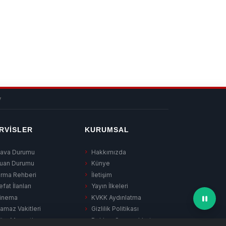
v
RVISLER
KURUMSAL
ava Durumu
Hakkımızda
uan Durumu
Künye
irma Rehberi
İletişim
efat İlanları
Yayın İlkeleri
inema
KVKK Aydınlatma
amaz Vakitleri
Gizlilik Politikası
üm Manşetler
Reklam Seçenekleri