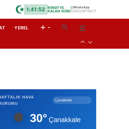
İKİNDİ'YE
WhatsApp
1:41:52
KALAN SÜRE
905522876617
AT
YEREL
uşturdular
a
 Davet
HAFTALIK HAVA
DURUMU
r?” Münazarası
30°
Çanakkale