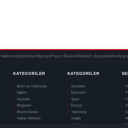
Hakkımızda
İletişim
Künye
Yayın İlkeleri
Reklam Seçenekleri
Arşi
KATEGORILER
KATEGORILER
SE
Bilim ve Teknoloji
Gündem
H
Eğitim
Ekonomi
P
Siyaset
Spor
F
Magazin
Dünya
V
Resmi İlanlar
Teknoloji
S
Haber Reklam
Sağlık
N
Kültür-Sanat
T