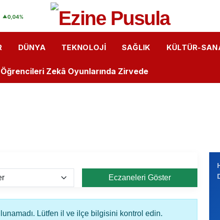
ler Ankara gezisinde
▲
0,04%
Rüzgârı: Öğrenciler Lazer Teknolojisini Yakından Tanıdı
R
DÜNYA
TEKNOLOJI
SAĞLIK
KÜLTÜR-SAN
Kalemlerden Büyük Başarı: İlk Kitaplarını Okurlarıyla Bul
u Öğrencileri Zekâ Oyunlarında Zirvede
astanesi’nde “Bebek Dostu” Standartları Mercek Altınd
i Arasında Hıdırellez Buluşması: Müzisyenlerden Anlamlı
ğrencilere "Sağlıklı Duruş" Eğitimi Verildi
r Dükkanı”
Eczaneleri Göster
isas OSB MYO’da “Çok Gezen mi Bilir, Çok Okuyan mı Bili
isas OSB MYO Öğrencisine Erasmus+ Başarısı
unamadı. Lütfen il ve ilçe bilgisini kontrol edin.