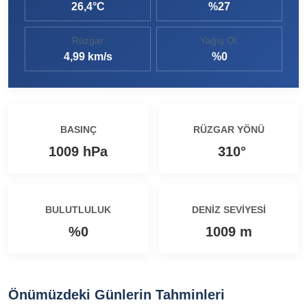
26,4°C
%27
Ezine MEM Öğrencileri Otomotiv Sektörünü Yerinde İnceledi
14:29 |
Rüzgar
Yağış Ol.
Ezine’de Arıcılık Eğitimi İçin Kayıtlar Açıldı
10:45 |
4,99 km/s
%0
Kaymakam Kaptanoğlu’ndan Kıbrıs Gazisi Recep Kıral’a iftar ziyareti
16:48 |
BASINÇ
RÜZGAR YÖNÜ
1009 hPa
310°
BULUTLULUK
DENIZ SEVIYESI
%0
1009 m
Önümüzdeki Günlerin Tahminleri