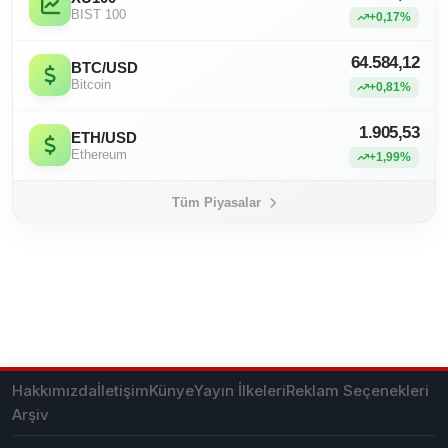
BIST 100
+0,17%
64.584,12
BTC/USD
Bitcoin
+0,81%
1.905,53
ETH/USD
Ethereum
+1,99%
Tüm Piyasalar
Hakkımızda
İletişim
Künye
Yayın İlkeleri
Reklam Seçenekleri
Arşiv