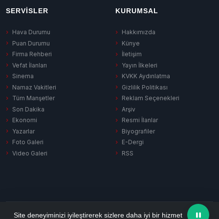
SERVISLER
KURUMSAL
Hava Durumu
Hakkımızda
Puan Durumu
Künye
Firma Rehberi
İletişim
Vefat İlanları
Yayın İlkeleri
Sinema
KVKK Aydınlatma
Namaz Vakitleri
Gizlilik Politikası
Tüm Manşetler
Reklam Seçenekleri
Son Dakika
Arşiv
Ekonomi
Resmi İlanlar
Yazarlar
Biyografiler
Foto Galeri
E-Dergi
Video Galeri
RSS
Gizlilik Politikası
KVKK Aydınlatma
Çerez Politikası
RSS
Site deneyiminizi iyileştirerek sizlere daha iyi bir hizmet