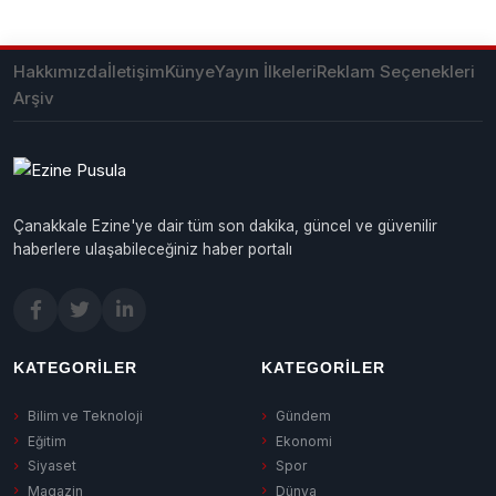
Hakkımızda
İletişim
Künye
Yayın İlkeleri
Reklam Seçenekleri
Arşiv
Çanakkale Ezine'ye dair tüm son dakika, güncel ve güvenilir
haberlere ulaşabileceğiniz haber portalı
KATEGORILER
KATEGORILER
Bilim ve Teknoloji
Gündem
Eğitim
Ekonomi
Siyaset
Spor
Magazin
Dünya