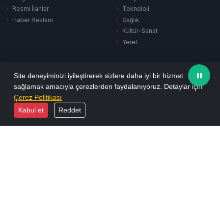
Resmi İlanlar
Teknoloji
Haber Reklam
Sağlık
Kültür-Sanat
Yerel
SERVISLER
KURUMSAL
Site deneyiminizi iyileştirerek sizlere daha iyi bir hizmet
sağlamak amacıyla çerezlerden faydalanıyoruz. Detaylar için
Hava Durumu
Hakkımızda
Çerez Politikası
Puan Durumu
Künye
Kabul et
Reddet
Firma Rehberi
İletişim
Vefat İlanları
Yayın İlkeleri
Sinema
KVKK Aydınlatma
Namaz Vakitleri
Gizlilik Politikası
Tüm Manşetler
Reklam Seçenekleri
Son Dakika
Arşiv
Ekonomi
Resmi İlanlar
Yazarlar
Biyografiler
Foto Galeri
E-Dergi
Video Galeri
RSS